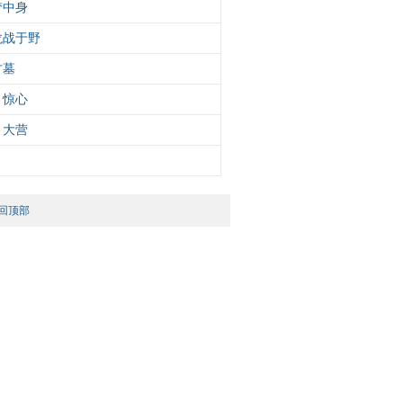
梦中身
龙战于野
古墓
 惊心
 大营
回顶部