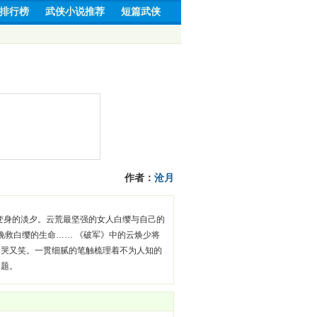
排行榜
武侠小说推荐
短篇武侠
作者：
沧月
变身的淡夕。云荒最坚强的女人白缨与自己的
挽救白缨的生命…… 《破军》中的云焕少将
又哭又笑。一贯细腻的笔触梳理着不为人知的
迷题。