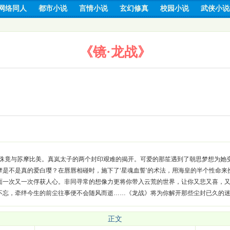
网络同人
都市小说
言情小说
玄幻修真
校园小说
武侠小说
《镜·龙战》
珠竟与苏摩比美。真岚太子的两个封印艰难的揭开。可爱的那笙遇到了朝思梦想为她
是不是真的爱白璎？在唇唇相碰时，施下了‘星魂血誓’的术法，用海皇的半个性命来
面一次又一次俘获人心。非同寻常的想像力更将你带入云荒的世界，让你又悲又喜，
不忘，牵绊今生的前尘往事便不会随风而逝……《龙战》将为你解开那些尘封已久的
正文