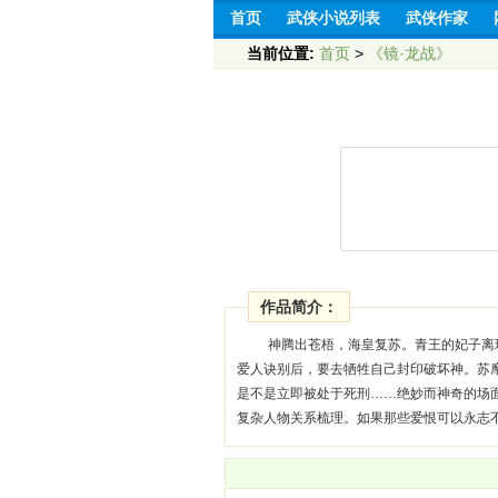
首页
武侠小说列表
武侠作家
当前位置:
首页
>
《镜·龙战》
作品简介：
神腾出苍梧，海皇复苏。青王的妃子离
爱人诀别后，要去牺牲自己封印破坏神。苏摩
是不是立即被处于死刑……绝妙而神奇的场
复杂人物关系梳理。如果那些爱恨可以永志