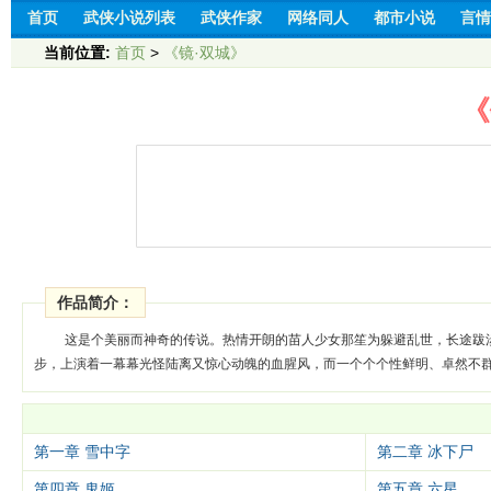
首页
武侠小说列表
武侠作家
网络同人
都市小说
言情
当前位置:
首页
>
《镜·双城》
《
作品简介：
这是个美丽而神奇的传说。热情开朗的苗人少女那笙为躲避乱世，长途跋
步，上演着一幕幕光怪陆离又惊心动魄的血腥风，而一个个个性鲜明、卓然不
第一章 雪中字
第二章 冰下尸
第四章 鬼姬
第五章 六星