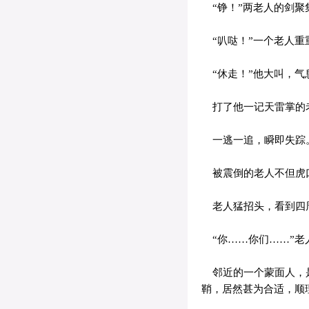
“铮！”两老人的剑聚
“叭哒！”一个老人重
“休走！”他大叫，气
打了他一记天雷掌的老
一逃一追，瞬即失踪
被震倒的老人不但虎口
老人猛招头，看到四周
“你……你们……”老
邻近的一个蒙面人，是
鞘，居然甚为合适，顺