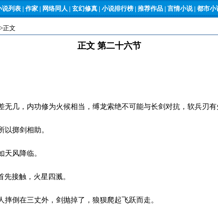
小说列表
|
作家
|
网络同人
|
玄幻修真
|
小说排行榜
|
推荐作品
|
言情小说
|
都市小说
->正文
正文 第二十六节
无几，内功修为火候相当，缚龙索绝不可能与长剑对抗，软兵刃有
所以掷剑相助。
如天风降临。
首先接触，火星四溅。
摔倒在三丈外，剑抛掉了，狼狈爬起飞跃而走。