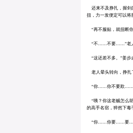
还来不及挣扎，握剑的
扭，力一发便定可以将
“再不服贴，就扭断你
“不……不要……”老
“这还差不多。”姜步
老人晕头转向，挣扎了
“你……你不要欺……
“咦？你这老贼怎么胡
的高手名宿，猝然下毒
“你……你要……要…