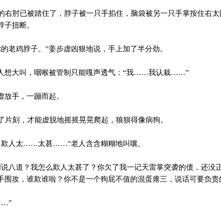
右肘已被踏住了，脖子被一只手掐住，脑袋被另一只手掌按住右太
脖子扭断。
的老鸡脖子。”姜步虚凶狠地说，手上加了半分劲。
人想大叫，咽喉被管制只能嘎声透气：“我……我认栽……”
虚放手，一蹦而起。
片刻，才能虚脱地摇摇晃晃爬起，狼狈得像病狗。
欺人太……太甚……”老人含含糊糊地叫嚷。
说八道？我怎么欺人太甚了？你欠了我一记天雷掌突袭的债，还没
手围攻，谁欺谁啦？你不是一个狗屁不值的混蛋瘪三，说话可要负责
…”