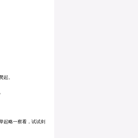
爬起。
。
举起略一察看，试试剑