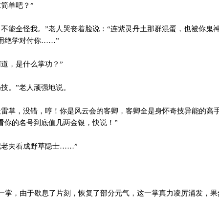
简单吧？”
不能全怪我。”老人哭丧着脸说：“连紫灵丹土那群混蛋，也被你鬼
用绝学对付你……”
道，是什么掌功？”
技。”老人顽强地说。
雷掌，没错，哼！你是风云会的客卿，客卿全是身怀奇技异能的高
看你的名号到底值几两金银，快说！”
老夫看成野草隐士……”
掌，由于歇息了片刻，恢复了部分元气，这一掌真力凌厉涌发，果