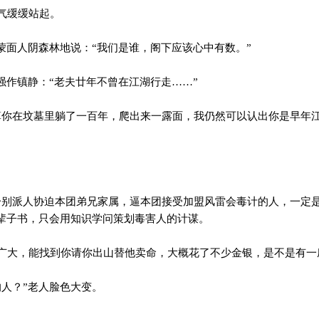
气缓缓站起。
蒙面人阴森林地说：“我们是谁，阁下应该心中有数。”
强作镇静：“老夫廿年不曾在江湖行走……”
你在坟墓里躺了一百年，爬出来一露面，我仍然可以认出你是早年
”
别派人协迫本团弟兄家属，逼本团接受加盟风雷会毒计的人，一定
辈子书，只会用知识学问策划毒害人的计谋。
大，能找到你请你出山替他卖命，大概花了不少金银，是不是有一
人？”老人脸色大变。