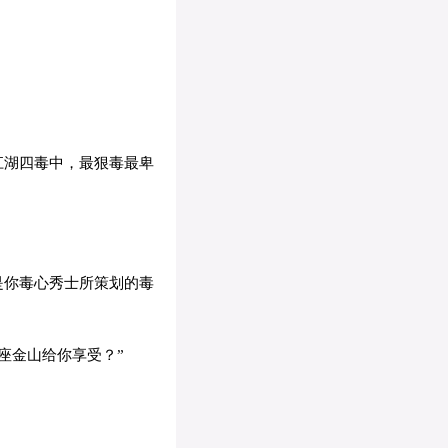
江湖四毒中，最狠毒最卑
是你毒心秀士所策划的毒
座金山给你享受？”