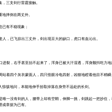
集，三支剑行雷霆接触。
重地摔倒在两丈外。
息已有不稳现象；
人，已飞掠出三丈外，剑出现豆大的缺口，虎口有血沁出。
。
进裂，右手甚至抬不起来了，浑身已被大汗湿透，浑身颤抖吃力地
站着四个灰衣蒙面人，四只怪眼冷电四射，凶狠地瞪着他目不稍瞬
人惊骇地问，本能地伸手拾取掉落在身旁不远处的长剑。
唯一没有剑的人，腰带上却有空鞘，伸脚一挑，剑跳起一把抄住，
理成章据为已有。