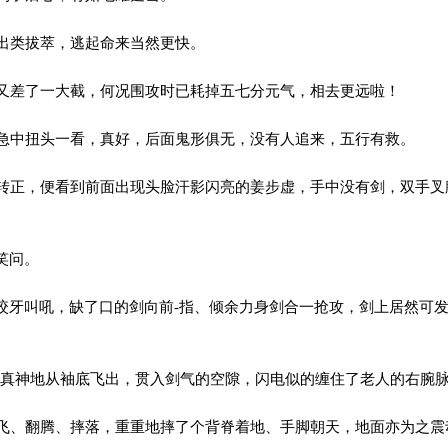
出类拔萃，逃起命来当然更快。
差了一大截，何况围攻时已耗掉五七分元气，相去更远啦！
中扭头一看，真好，后面鬼形俱无，没有人追来，五行有救。
正，便看到前面出现头脸汗影闪亮的姜步虚，手中没有剑，双手叉
笑问。
咬牙叫吼，缺了口的剑向前-指、倾余力身剑合一抢攻，剑上居然可
真神地从袖底飞出，贯入剑气的空隙，闪电似的缠住了老人的右腕
、翻腾、摔落，重重地摔了个背脊着地、手脚朝天，地面亦为之震