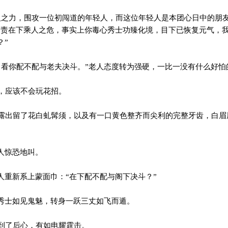
之力，围攻一位初闯道的年轻人，而这位年轻人是本团心日中的朋友
指责在下乘人之危，事实上你毒心秀士功臻化境，目下已恢复元气，
？”
看你配不配与老夫决斗。”老人态度转为强硬，一比一没有什么好怕
，应该不会玩花招。
出留了花白虬髯须，以及有一口黄色整齐而尖利的完整牙齿，白眉
。
人惊恐地叫。
人重新系上蒙面巾：“在下配不配与阁下决斗？”
秀士如见鬼魅，转身一跃三丈如飞而遁。
到了后心，有如电耀霆击。