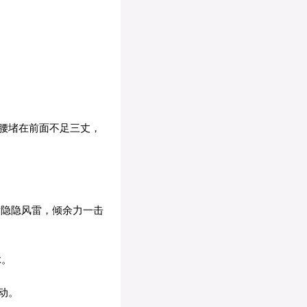
腰堵在前面不足三丈，
发隐隐风雷，倾余力一击
脉。
动。