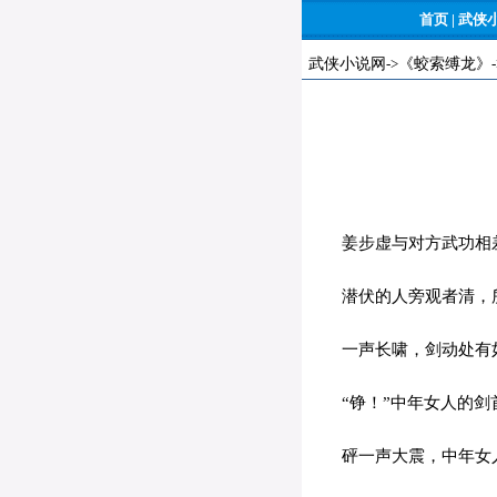
首页
|
武侠
武侠小说网
->
《蛟索缚龙》
姜步虚与对方武功相差
潜伏的人旁观者清，
一声长啸，剑动处有
“铮！”中年女人的剑
砰一声大震，中年女人