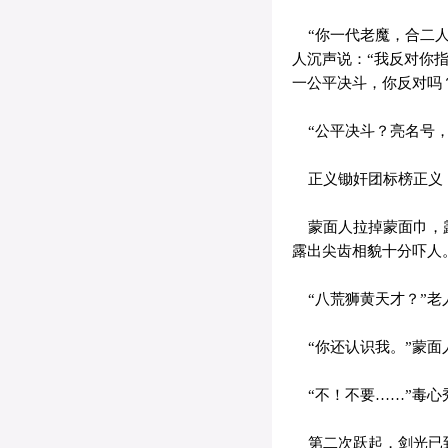
“你一代老魔，合二人
人沉声说：“我反对你
一公平决斗，你反对吗
“公平决斗？亮名号，
正义锄奸团标榜正义
蒙面人拉掉蒙面巾，露
露出尖齿相貌十分吓人
“八荒狮黄天才？”老
“你还认识我。”蒙面
“不！不要……”毒心
第二次跃起，剑光已