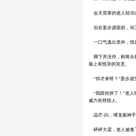
会天雷掌的老人轻功
但在姜步虚面前，却又
一口气逃出里外，惶急
脚下并没停，刚将头转
脸上有怪异的笑意。
“你才来呀？”姜步虚
“我跟你拼了！”老人
威力依然惊人。
晶芒-闪，缚龙索神乎
砰砰大震，老人被卷飞