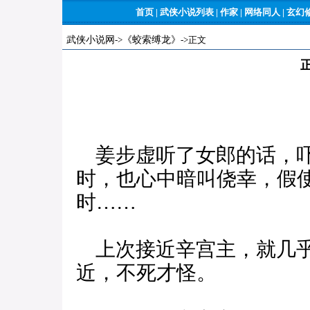
首页
|
武侠小说列表
|
作家
|
网络同人
|
玄幻
武侠小说网
->
《蛟索缚龙》
->正文
姜步虚听了女郎的话，吓
时，也心中暗叫侥幸，假
时……
上次接近辛宫主，就几乎
近，不死才怪。