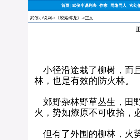
首页
|
武侠小说列表
|
作家
|
网络同人
|
玄幻
武侠小说网
->
《蛟索缚龙》
->正文
小径沿途栽了柳树，而且
林，也是有效的防火林。
郊野杂林野草丛生，田野
火，势如燎原不可收拾，
但有了外围的柳林，火势