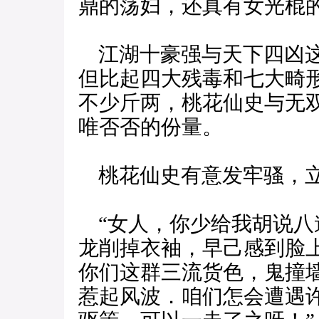
鼎的荡妇，还真有女光棍
江湖十豪强与天下四凶这
但比起四大残毒和七大畸
不少斤两，桃花仙史与无
唯否否的份量。
桃花仙史有意发牢骚，立
“女人，你少给我胡说八
龙削掉衣袖，早己感到脸
你们这群三流货色，鬼撞
惹起风波．咱们怎会遭遇