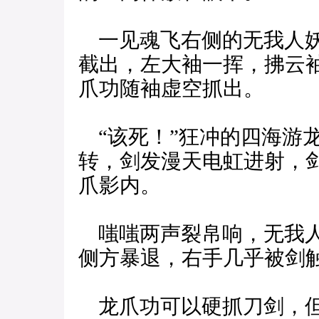
一见魂飞右侧的无我人妖
截出，左大袖一挥，拂云
爪功随袖虚空抓出。
“该死！”狂冲的四海游
转，剑发漫天电虹进射，
爪影内。
嗤嗤两声裂帛响，无我人
侧方暴退，右手几乎被剑
龙爪功可以硬抓刀剑，但