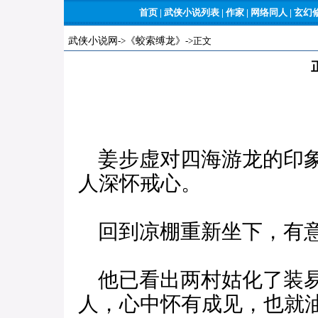
首页
|
武侠小说列表
|
作家
|
网络同人
|
玄幻
武侠小说网
->
《蛟索缚龙》
->正文
姜步虚对四海游龙的印象
人深怀戒心。
回到凉棚重新坐下，有意
他已看出两村姑化了装易
人，心中怀有成见，也就