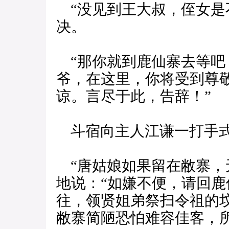
“没见到王大叔，侄女是
决。
“那你就到鹿仙寨去等吧
爷，在这里，你将受到尊
谅。言尽于此，告辞！”
斗宿向主人江谦一打手式
“唐姑娘如果留在敝寨，
地说：“如嫌不便，请回
往，领贤姐弟祭扫令祖的
敝寨简陋恐怕难容佳客，