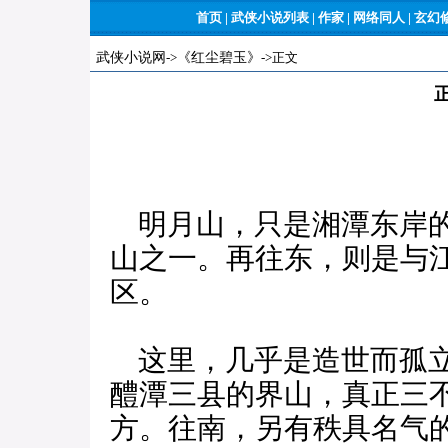
首页
|
武侠小说列表
|
作家
|
网络同人
|
玄幻
武侠小说网
->
《红尘碧玉》
->正文
明月山，只是湘潭东岸的
山之一。再往东，则是与
区。
这里，几乎是造世而孤立
醴潭三县的界山，真正三
方。往南，另有秩具名气