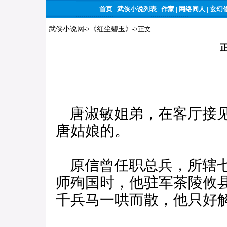
首页
|
武侠小说列表
|
作家
|
网络同人
|
玄幻
武侠小说网
->
《红尘碧玉》
->正文
唐淑敏姐弟，在客厅接见
唐姑娘的。
原信曾任职总兵，所辖七
师殉国时，他驻军茶陵攸
千兵马一哄而散，他只好