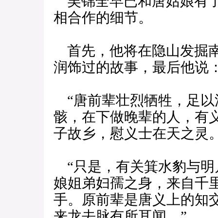
吴锦全早已和唐姑娘有了
相合作的细节。
首先，他将在隐山发掘南
润饰过的故事，最后他说
“唐前辈壮烈牺牲，足以
骸，在下做晚辈的人，有
子故乡，慰义士在天之灵
“只是，有关箕水豹与明
娘姐弟妇孺之身，来自千
手。原前辈是唐义上的知
来龙去脉有所耳闻。”