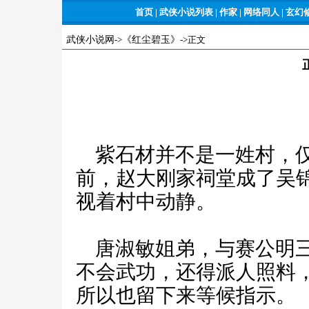
首页
|
武侠小说列表
|
作家
|
网络同人
|
玄幻
武侠小说网
->
《红尘碧玉》
->正文
紫石材并不是一姓村，仅
前，赵大刚家祠堂成了吴
视着村中动静。
唐淑敏姐弟，与赛公明三
不会武功，还得派人照料
所以也留下来等候指示。