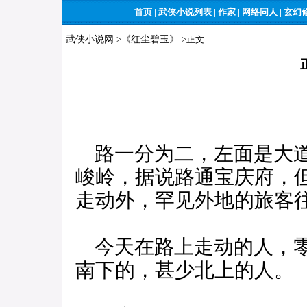
首页
|
武侠小说列表
|
作家
|
网络同人
|
玄幻
武侠小说网
->
《红尘碧玉》
->正文
路一分为二，左面是大道
峻岭，据说路通宝庆府，
走动外，罕见外地的旅客
今天在路上走动的人，零
南下的，甚少北上的人。