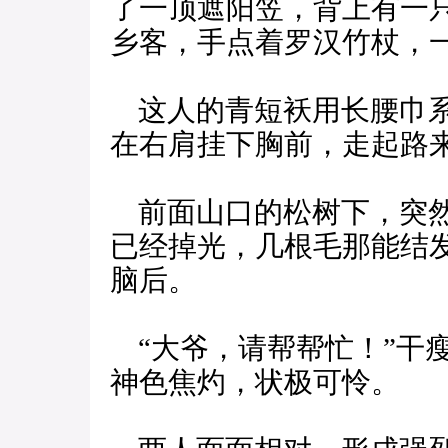
了一顶遮阳笠，背上有一
乡客，手点着罗汉竹杖，
这人的青短袄用长腰巾系
在右肩挂下胸前，走起路
前面山口的松树下，突然
已经掉光，几根毛那能结
脑后。
“大爷，请帮帮忙！”干
神色焦灼，状极可怜。