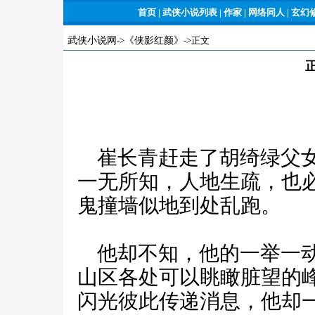
首页
|
武侠小说列表
|
作家
|
网络同人
|
玄幻
武侠小说网
->
《侠影红颜》
->正文
崔长青赶走了胡绮绿父女
一无所知，人地生疏，也
鬼撞墙似地到处乱跑。
他却不知，他的一举一动
山区各处可以眺瞰脏望的
闪光彼此传递消息，他却