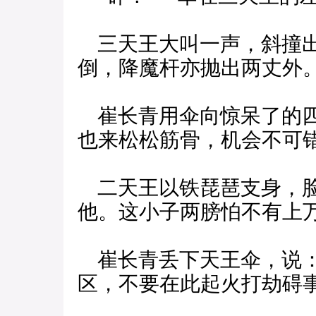
三天王大叫一声，斜撞出
倒，降魔杆亦抛出两丈外
崔长青用伞向惊呆了的四
也来松松筋骨，机会不可错
二天王以铁琵琶支身，脸
他。这小子两膀怕不有上
崔长青丢下天王伞，说：
区，不要在此起火打劫碍事