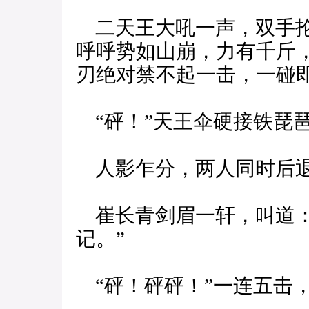
二天王大吼一声，双手抡
呼呼势如山崩，力有千斤
刃绝对禁不起一击，一碰即
“砰！”天王伞硬接铁琵
人影乍分，两人同时后退
崔长青剑眉一轩，叫道：
记。”
“砰！砰砰！”一连五击