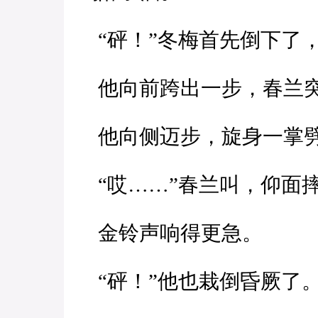
“砰！”冬梅首先倒下了
他向前跨出一步，春兰
他向侧迈步，旋身一掌劈
“哎……”春兰叫，仰面
金铃声响得更急。
“砰！”他也栽倒昏厥了