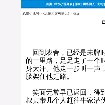
首页
|
武侠小说列表
|
作家
|
网络同人
|
玄幻
武侠小说网
->
《无情刀客有情天》
->正文
回到农舍，已经是未牌时
的十里路，足足走了一个
身大汗。他走一步叫一声
肠架住他赶路。
笑面无常早已返回，得到
叔贞带几个人赶往牛家潜