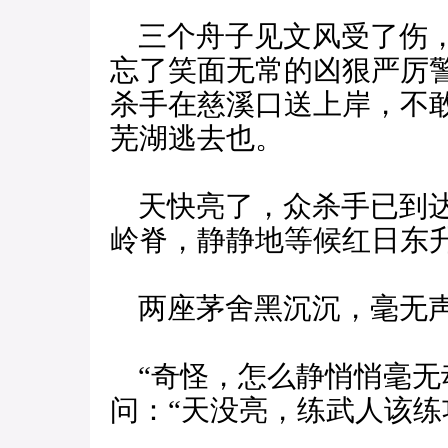
三个舟子见文风受了伤，
忘了笑面无常的凶狠严厉
杀手在慈溪口送上岸，不
芜湖逃去也。
天快亮了，众杀手已到达
岭脊，静静地等候红日东
两座茅舍黑沉沉，毫无声
“奇怪，怎么静悄悄毫无
问：“天没亮，练武人该练