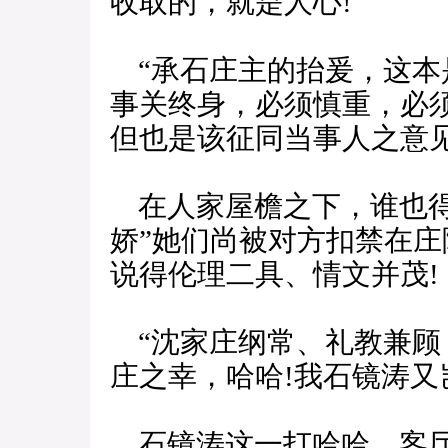
收取的，就是人心!
“承石庄主的抬爰，这本
事关终身，必须慎重，必
但也是该征同当事人之意见
在人家屋檐之下，谁也得
娇”她们尚被对方扣禁在
说得伦理二具、情文并茂!
“沈家庄纲常、礼教兼顾
庄之幸，哈哈!我石镜涛又
石镜涛这一打哈哈，客厅