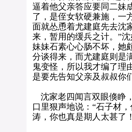
逼着他父亲答应要同二妹
了，是侄女软硬兼施，一
面就怂恿着尤建庭先去沈
来，暂用的缓兵之计。”沈
妹妹石素心心肠不坏，她
分谈得来，而尤建庭则是
鬼变怪，所以我才编了理
是要先告知父亲及叔叔你
沈家老四闻言双眼倏睁，
口里狠声地说：“石子材
涛，你也真是期人太甚了！