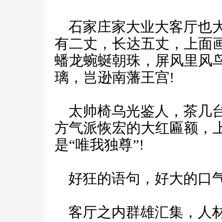
石家庄家大业大客厅也大
有二丈，长达五丈，上面
蟠龙蜿蜒朝珠，屏风里风
璃，岂逊南藩王宫!
太帅椅乌光鉴人，茶几台
方气派恢宏的大红匾额，
是“唯我独尊”!
好狂的语句，好大的口
客厅之内群雄汇集，人材