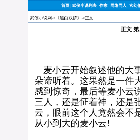
首页
|
武侠小说列表
|
作家
|
网络同人
|
玄幻
武侠小说网
->
《黑白双娇》
->正文
正文 
麦小云开始叙述他的大事
朵谛听着。这果然是一件
感到惊奇，最后等麦小云
三人，还是怔着神，还是
云，眼前这个人竟然会不
从小到大的麦小云!