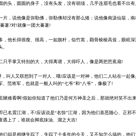
的头，圆圆的身子，没有头发，没有胡须，几乎连眉毛也看不出有
片，说他像是弥勒佛，弥勒佛却没有那么矮；说他像南汲仙翁，南
蕃薯?对!就像一团大蕃薯!
，他长得很瘦、很高，一如旗杆，似竹篙，颧骨棱棱高耸，眼眶深
头。
只手掌又特别的大，大得离谱，大得吓人，像是两把芭蕉扇!
胖，叫人又联想到了一对人，哦!应该是一对神，他们二人站在一起像
、范将军，也就是一般人叫的“七爷”和“八爷”，像极了!
陋难看啊!假如你知道了他们乃是何方神圣之后，那就绝对笑不出
已名震江湖，不!应该说是“名惊”江湖，因为他们喜恶随心、正邪
准遇上了，谁就会脚底抹油、溜之大吉!
们却是相继失踪了，失踪了十多年的今天，又不知怎么搞的，他们