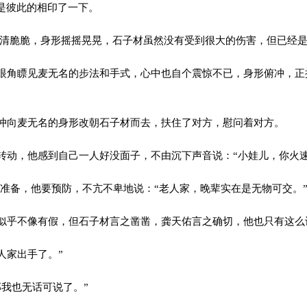
是彼此的相印了一下。
清清脆脆，身形摇摇晃晃，石子材虽然没有受到很大的伤害，但已经是
角瞟见麦无名的步法和手式，心中也自个震惊不已，身形俯冲，正
向麦无名的身形改朝石子材而去，扶住了对方，慰问着对方。
动，他感到自己一人好没面子，不由沉下声音说：“小娃儿，你火速
准备，他要预防，不亢不卑地说：“老人家，晚辈实在是无物可交。
乎不像有假，但石子材言之凿凿，龚天佑言之确切，他也只有这么
人家出手了。”
我也无话可说了。”