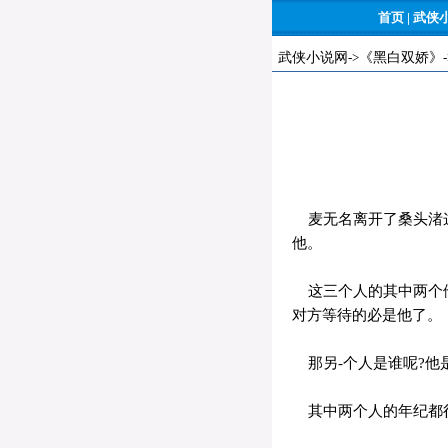
首页
|
武侠
武侠小说网
->
《黑白双娇》
麦无名离开了桑头渚这
他。
这三个人的其中两个他
对方等待的必是他了。
那另-个人是谁呢?他
其中两个人的年纪都