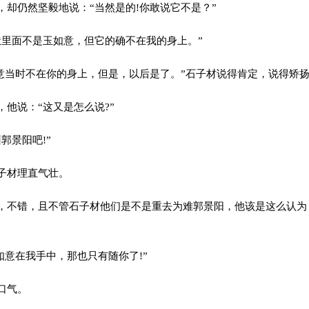
却仍然坚毅地说：“当然是的!你敢说它不是？”
里面不是玉如意，但它的确不在我的身上。”
意当时不在你的身上，但是，以后是了。”石子材说得肯定，说得矫
他说：“这又是怎么说?”
郭景阳吧!”
子材理直气壮。
不错，且不管石子材他们是不是重去为难郭景阳，他该是这么认为
如意在我手中，那也只有随你了!”
口气。