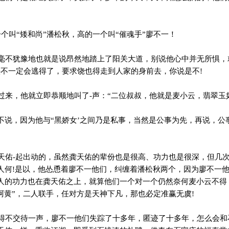
个叫“矮和尚”潘松秋，高的一个叫“催魂手”廖不一！
不犹豫地也就是说昂然地踏上了阳关大道，别说他心中并无所惧，
头不一定会逃得了，要求饶也得走到人家的身前去，你说是不!
来，他就立即恭顺地叫了-声：“二位叔叔，他就是麦小云，翡翠玉如
不说，因为他与“黑娇女’之间乃是私事，当然是公事为先，再说，公
佑-起出动的，虽然龚天佑的辈份也是很高、功力也是很深，但几
人何!是以，他怂恿着廖不一他们，纠缠着潘松秋两个，因为廖不一
人的功力也在龚天佑之上，就算他们一个对一个仍然奈何麦小云不得
阿黄”，二人联手，任对方是天神下凡，那也必定准赢无虞!
不交待一声，廖不一他们失踪了十多年，匿迹了十多年，怎么会和