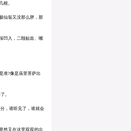
几根。
极仙翁又没那么胖，那
深凹入，二颐贴齿、嘴
是准?像是庙里菩萨出
来了。
不分，谁听见了，谁就会
竟然又在这里双双的出