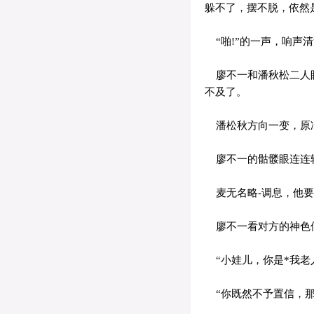
躲不了，摆不脱，依然
“啪!”的一声，响声
廖不一和潘秋松二人眼
不及了。
潘松秋方向一变，原冲
廖不一的骷髅眼连连转
麦无名略-调息，他要
廖不一看对方的神色似
“小娃儿，你是*我老
“你既然不予置信，那