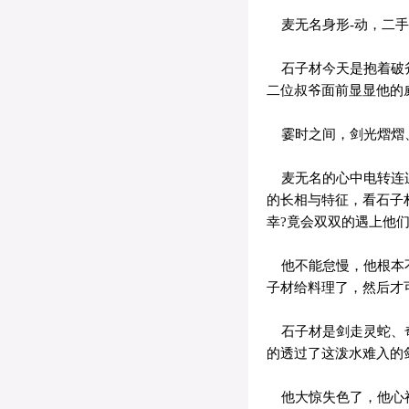
麦无名身形-动，二手
石子材今天是抱着破斧
二位叔爷面前显显他的
霎时之间，剑光熠熠、
麦无名的心中电转连连
的长相与特征，看石子
幸?竟会双双的遇上他们
他不能怠慢，他根本不
子材给料理了，然后才
石子材是剑走灵蛇、奇
的透过了这泼水难入的
他大惊失色了，他心神