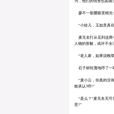
为，他们的情形也如龚
廖不一骷髅眼里精光一
“小娃儿，玉如意真在
麦无名打从见到这两个
人物的形貌，或许不全
“老人家，如果说晚辈
石子材轻蔑地哼了一
“麦小云，你真的没有
敢承认?哼!”
“是么？”麦无名无可
意?”