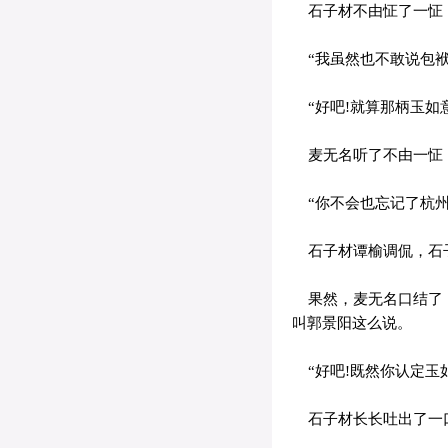
石子材不由怔了一怔，
“我虽然也不敢说包袱
“好吧!就算那柄玉如
麦无名听了不由一怔，
“你不会也忘记了杭州
石子材谭榆调侃，石
果然，麦无名口结了，
叫郭景阳这么说。
“好吧!既然你认定玉
石子材长长吐出了一