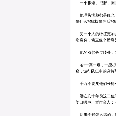
一个很矮、很胖，圆圆
他满头满脸都是红光一
像什么?像球?像冬瓜?像
另一个人的特征更加多
吻贲突，简直像个骷髅
他的双臂长过膝处，二
哈!一高一矮，一瘦-
巡，游行队伍中的谢将军
千万不要笑他们长得丑
远在几十年前这二位即
闭口噤声、暂作金人；
后来不知怎么搞的，他