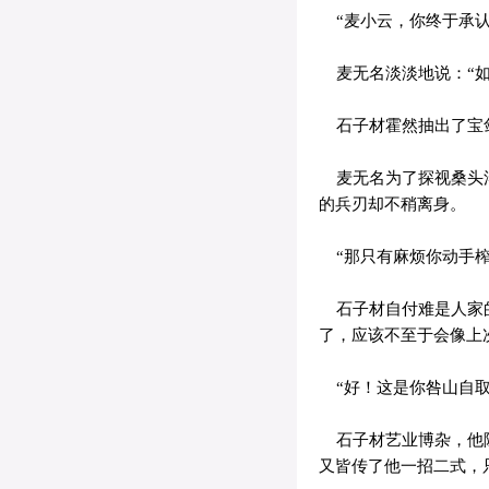
“麦小云，你终于承认
麦无名淡淡地说：“如
石子材霍然抽出了宝剑
麦无名为了探视桑头渚
的兵刃却不稍离身。
“那只有麻烦你动手榨
石子材自付难是人家的
了，应该不至于会像上
“好！这是你咎山自取
石子材艺业博杂，他除
又皆传了他一招二式，