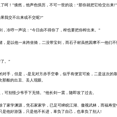
了呵！”倏然，他声色惧历，不可一世的说：“那你就把它给交出来!”
果我交不出来或不交呢?”
，冷哼一声说：“今日由不得你了，榨也要把你榨出来。”
，是以他一未跨坐骑，二没带宝剑，而石子材虽然因摩不一他们不
了。”
对手，但是，-是见对方赤手空拳，似乎有便宜可捡，二是这次的
次那般的出丑、丢人现眼。
，可别怪少爷手下无情。”他长剑一震，随即攻了过去。
了家学渊源，凭石家家学，已足可睥睨江湖、傲视武林，而福寿堂
只是他好游荡，只是他不长进，辜负了自己，也辜负了别人!