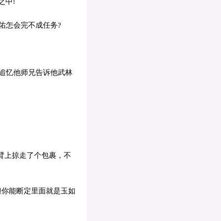
之中!
佑怎会完不成任务?
追忆他师兄告诉他武林
臂上掠走了个包裹，不
但你能断定里面就是玉如