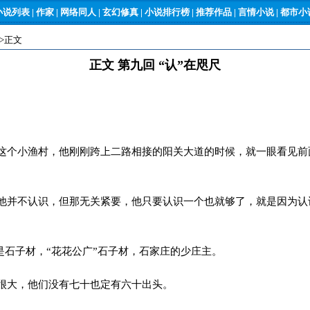
小说列表
|
作家
|
网络同人
|
玄幻修真
|
小说排行榜
|
推荐作品
|
言情小说
|
都市小说
->正文
正文 第九回 “认”在咫尺
个小渔村，他刚刚跨上二路相接的阳关大道的时候，就一眼看见前
并不认识，但那无关紧要，他只要认识一个也就够了，就是因为认
是石子材，“花花公广”石子材，石家庄的少庄主。
很大，他们没有七十也定有六十出头。