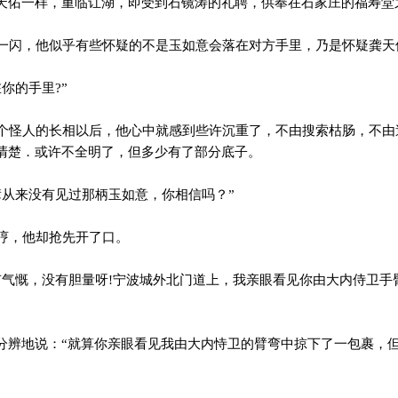
天佑一样，重临讧湖，即受到石镜涛的礼聘，供奉在石家庄的福寿堂
闪，他似乎有些怀疑的不是玉如意会落在对方手里，乃是怀疑龚天
你的手里?”
怪人的长相以后，他心中就感到些许沉重了，不由搜索枯肠，不由
清楚．或许不全明了，但多少有了部分底子。
从来没有见过那柄玉如意，你相信吗？”
哼，他却抢先开了口。
气慨，没有胆量呀!宁波城外北门道上，我亲眼看见你由大内侍卫手
分辨地说：“就算你亲眼看见我由大内恃卫的臂弯中掠下了一包裹，