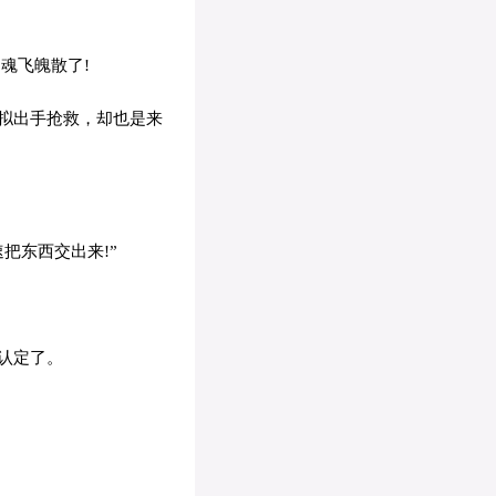
魂飞魄散了!
拟出手抢救，却也是来
把东西交出来!”
”
认定了。