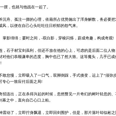
一摆，也就与他战在一起了。
沉舟、孤注一掷的心理，依藉所占优势施出了浑身解数，务必要把
威风，以便在自己心头吐吐往日积郁的怨气来。
掌影绵绵；霎时之间，-双白影，穿棱闪烁，蔚成奇趣，构成奇观!
，石子材宝剑虽利，但还不放在他的心上，可虑的是后面二位人物
材对他们恭顺谦卑的态度，胸中也已了然大致。这等魔头，几乎已成
!
敢怠慢，立即吸入了一口气，双脚倒踩，手式倏变，运上了“须弥步”
可专心一致应付后面之局!
招连出，正在杀得兴起的时候，忽然瞥见一片奇幻的树叶轻忽的、
剑幕之中，直向自己心口上粘。
震动了，立即拧身飘退，立即回剑围护，但是，那片落叶却似彬之