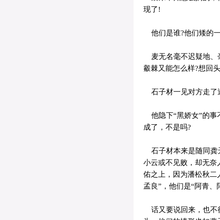
现了!
他们是谁?他们矮的一
麦无名毫不迟疑地、毫
觳棘又能怎么样?想回
石子材一见对方走了过
他隐下“黑娇女”的事
成了，不是吗?
石子材本来是随同龚天
小云或不见败，却无奈
佑之上，因为潘松秋二
孟良”，他们是“阿青、
话又要说回来，也不得