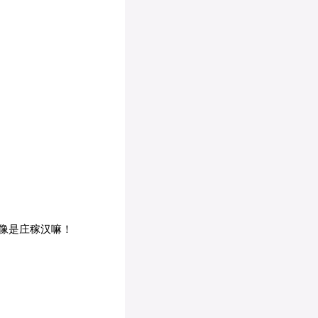
像是庄稼汉嘛！