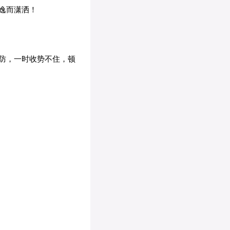
逸而潇洒！
防，一时收势不住，顿