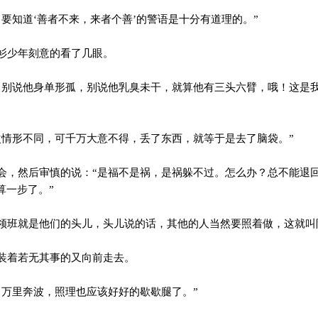
要知道‘善者不来，来者个善’的警语是十分有道理的。”
衫少年刻意的看了几眼。
别说他身单形孤，别说他乳臭未干，就算他有三头六臂，哦！这是
情形不同，可千万大意不得，丢了东西，就等于是去了脑袋。”
，然后审慎的说：“是福不是祸，是祸躲不过。怎么办？总不能退
算一步了。”
班就是他们的头儿，头儿说的话，其他的人当然要照着做，这就叫
装着若无其事的又向前走去。
万里奔波，照理也应该好好的歇歇腿了。”