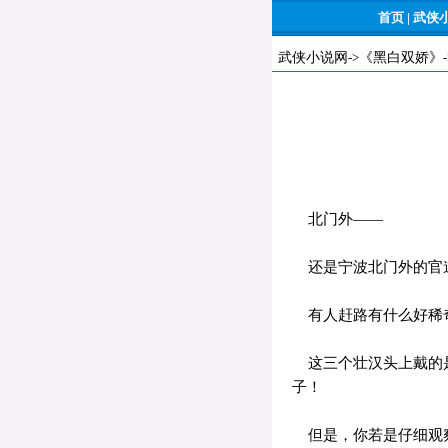
首页
|
武侠
武侠小说网
->
《黑白双娇》
北门外——
还是宁波北门外的官道
有人赶路有什么好稀奇
这三个壮汉头上戴的是
子！
但是，你若是仔细观