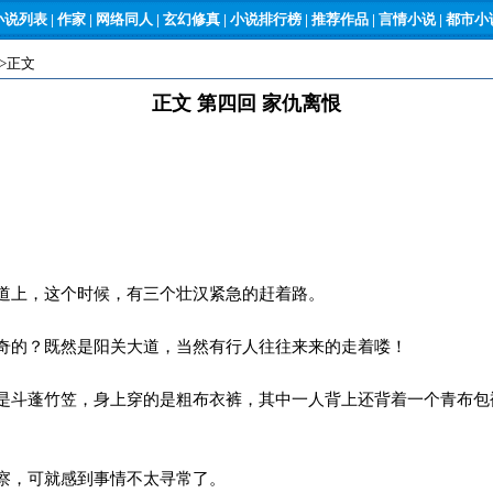
小说列表
|
作家
|
网络同人
|
玄幻修真
|
小说排行榜
|
推荐作品
|
言情小说
|
都市小说
->正文
正文 第四回 家仇离恨
上，这个时候，有三个壮汉紧急的赶着路。
的？既然是阳关大道，当然有行人往往来来的走着喽！
斗蓬竹笠，身上穿的是粗布衣裤，其中一人背上还背着一个青布包
察，可就感到事情不太寻常了。