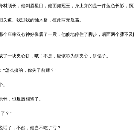
材颀长，他剑眉星目，他面如冠玉，身上穿的是一件蓝色长衫，飘
关道、我过我的独木桥，彼此两无瓜葛。
个庄稼汉心神好像震了一震，他倏地停住了脚步，后面两个骤不及
了一块夹心饼，哦！不是，应该称为饼夹心，饼馅子。
“怎么搞的，你失了前蹄？”
个。
示弱，也反唇相骂了。
了？”
说话了，不然，他岂不吃了亏？