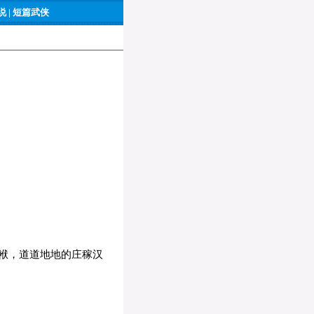
 |
短篇武侠
袱，道道地地的庄稼汉