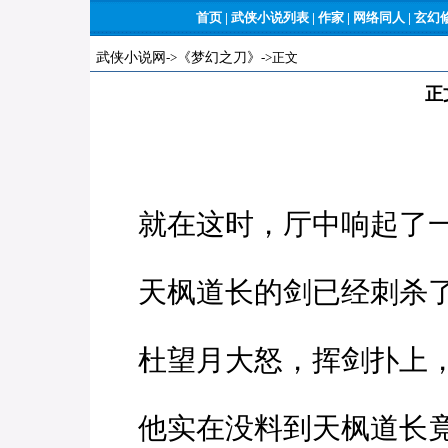
首页
|
武侠小说列表
|
作家
|
网络同人
|
玄幻
武侠小说网
->
《梦幻之刀》
->正文
正
就在这时，厅中响起了
天枫道长的剑已经刺杀了
杜望月大怒，挥剑扑上，
他实在没料到天枫道长竟