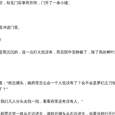
，却见门应掌而开闭，门开了一条小缝。
直冲进门里。
！
黑沉沉的，连一点灯火也没有，而且院中安静极了，除了风吹树叶
：“程总捕头，姚府里怎么会一个人也没有了？会不会是梦幻之刀
了？”
我们几人分头去找一找，看看府里还有没有人。”
和贾总管一路从左边进去，请程总捕头从右边进去，你看这样行不行