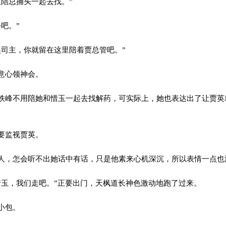
陪总捕头一起去找。”
吧。”
司主，你就留在这里陪着贾总管吧。”
意心领神会。
峰不用陪她和惜玉一起去找解药，可实际上，她也表达出了让贾英
要监视贾英。
，怎会听不出她话中有话，只是他素来心机深沉，所以表情一点也
玉，我们走吧。”正要出门，天枫道长神色激动地跑了过来。
小包。