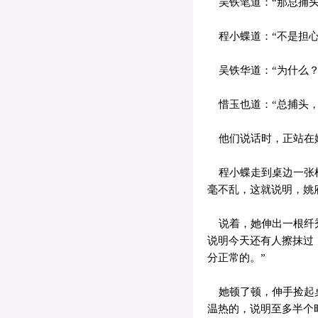
吴铁笔道：“那总捕头
程小蝶道：“不是担心
吴铁华道：“为什么？
惜玉也道：“总捕头，
他们说话时，正站在
程小蝶走到桌边一张椅
毫不乱，这就说明，姚
说着，她伸出一根纤秀
说明今天还有人擦抹过
分正常的。”
她顿了顿，伸手捡起桌
温热的，说明至多半个