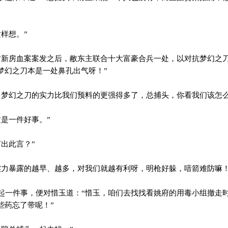
样想。”
新房血案案发之后，敝东主联合十大富豪合兵一处，以对抗梦幻之
梦幻之刀本是一处鼻孔出气呀！”
梦幻之刀的实力比我们预料的更强得多了，总捕头，你看我们该怎么
是一件好事。”
出此言？”
力暴露的越早、越多，对我们就越有利呀，明枪好躲，喑箭难防嘛！
一件事，便对惜玉道：“惜玉，咱们去找找看姚府的用毒小组撤走
些药忘了带呢！”