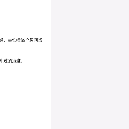
蝶、吴铁峰逐个房间找
斗过的痕迹。