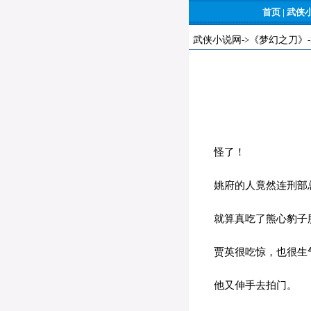
首页
|
武侠
武侠小说网
->
《梦幻之刀》
怪了！
姚府的人竟然连刑部总
就算真吃了熊心豹子胆
贾英很吃惊，也很生
他又伸手去拍门。