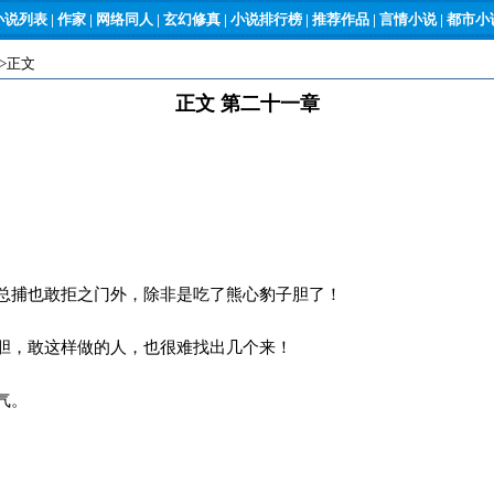
小说列表
|
作家
|
网络同人
|
玄幻修真
|
小说排行榜
|
推荐作品
|
言情小说
|
都市小说
->正文
正文 第二十一章
捕也敢拒之门外，除非是吃了熊心豹子胆了！
，敢这样做的人，也很难找出几个来！
气。