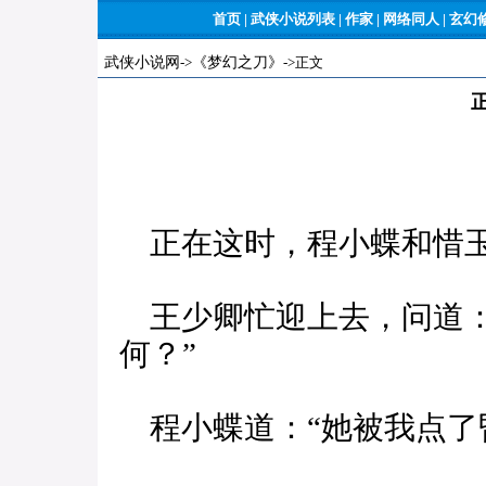
首页
|
武侠小说列表
|
作家
|
网络同人
|
玄幻
武侠小说网
->
《梦幻之刀》
->正文
正在这时，程小蝶和惜玉
王少卿忙迎上去，问道：
何？”
程小蝶道：“她被我点了