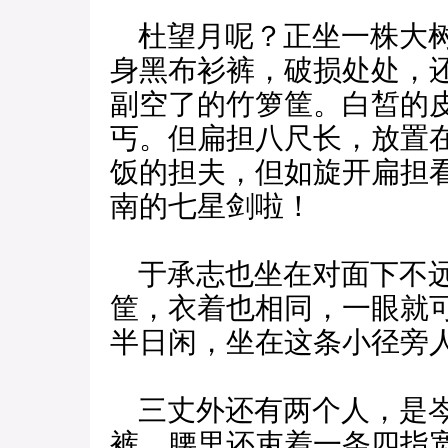
杜望月呢？正坐一株大树
身黑布衫裤，破损处处，
副空了的竹箩筐。白皙的
丐。但扁担八尺长，放置
饭的担夫，但如旋开扁担
南的七星剑啦！
于承志也坐在对面下不远
筐，衣着也相同，一眼就
半日闲，坐在这条小径旁
三丈外还有两个人，是岑
裤，腰里还束着一条四指