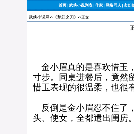
首页
|
武侠小说列表
|
作家
|
网络同人
|
玄幻
武侠小说网
->
《梦幻之刀》
->正文
金小眉真的是喜欢惜玉，
寸步。同桌进餐后，竟然
惜玉表现的很温柔，也很
反倒是金小眉忍不住了，
头、使女，全都遣出闺房