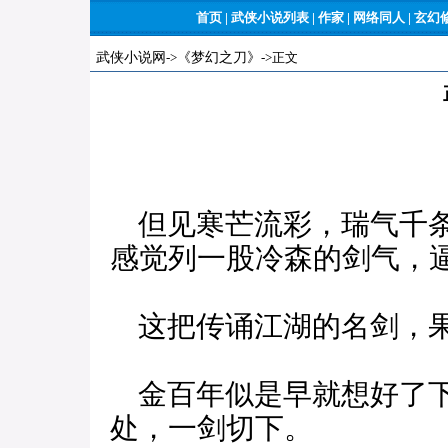
首页
|
武侠小说列表
|
作家
|
网络同人
|
玄幻
武侠小说网
->
《梦幻之刀》
->正文
但见寒芒流彩，瑞气千条
感觉列一股冷森的剑气，
这把传诵江湖的名剑，果
金百年似是早就想好了下
处，一剑切下。