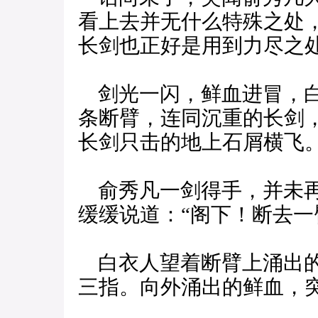
看上去并无什么特殊之处
长剑也正好是用到力尽之
剑光一闪，鲜血进冒，白
条断臂，连同沉重的长剑
长剑只击的地上石屑横飞
俞秀凡一剑得手，并未再
缓缓说道：“阁下！断去一
白衣人望着断臂上涌出的
三指。向外涌出的鲜血，