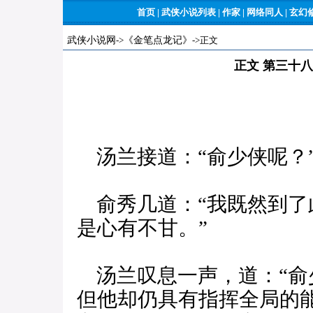
首页
|
武侠小说列表
|
作家
|
网络同人
|
玄幻
武侠小说网
->
《金笔点龙记》
->正文
正文 第三十
汤兰接道：“俞少侠呢？
俞秀几道：“我既然到了
是心有不甘。”
汤兰叹息一声，道：“俞
但他却仍具有指挥全局的