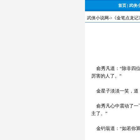
首页
|
武侠
武侠小说网
->
《金笔点龙记
俞秀凡道：“除非四位
厉害的人了。”
金星子淡淡一笑，道：
俞秀凡心中震动了一下
主了。”
金钓翁道：“如若你算