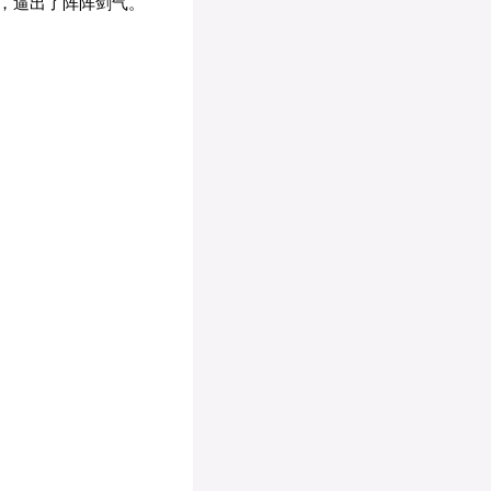
，逼出了阵阵剑气。