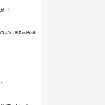
望，”
抛置九霄，就算你把此事
”