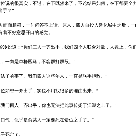
位说的很真实，不过，在下既然来了，不论结果如何，在下都要全
出手？”
面面相闷，一时问答不上话。原来，四人自投入造化城中之后，一
有着不好意思开口的感觉。
冷说道：“你们三人一齐出手，我们四个人联合对敌，人数上，你们
，一向是单枪匹马，不容群打群殴。”
法子的事了。我们四人这些年来，一直是联手拒敌。”
位如想一齐出手，实也不用找很多的理由出来。”
我们四人一齐出手，你也无法把此事传扬于江湖之上了。”
口气，似乎是俞某人一定要死在诸位之手了。”
子死定了。”