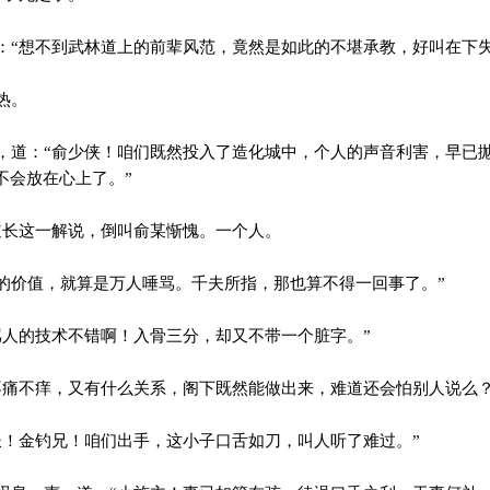
“想不到武林道上的前辈风范，竟然是如此的不堪承教，好叫在下失
热。
道：“俞少侠！咱们既然投入了造化城中，个人的声音利害，早已
不会放在心上了。”
长这一解说，倒叫俞某惭愧。一个人。
价值，就算是万人唾骂。千夫所指，那也算不得一回事了。”
人的技术不错啊！入骨三分，却又不带一个脏字。”
痛不痒，又有什么关系，阁下既然能做出来，难道还会怕别人说么？
！金钓兄！咱们出手，这小子口舌如刀，叫人听了难过。”