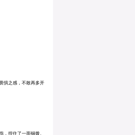
畏惧之感，不敢再多开
指，捏住了一面铜拨。