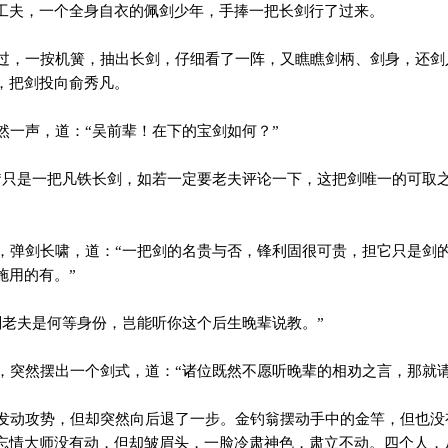
工夫，一个全身自衣的佩剑少年，手捧一把长剑行了过来。
，一按机簧，抽出长剑，仔细看了一阵，又瞧瞧剑柄、剑身，还剑入
，把剑投向俞秀凡。
一声，道：“吴前辈！在下的宝剑如何？”
只是一把凡铁长剑，如若一定要老夫评论一下，这把剑唯一的可取
弹剑长啸，道：“一把剑的名贵与否，锋利固很可贵，担它只是剑
施用的有。”
老夫是何等身份，岂能听你这个后生晚辈说教。”
突然摆出一个剑式，道：“诸位既然不愿听晚辈的相劝之言，那就请
动攻势，但却突然向后退了一步。金钓翁摆动手中的金竿，但也没
忘情大师没有动，但却皱眉头，一脸冷肃神色，肃立不动。四个人，