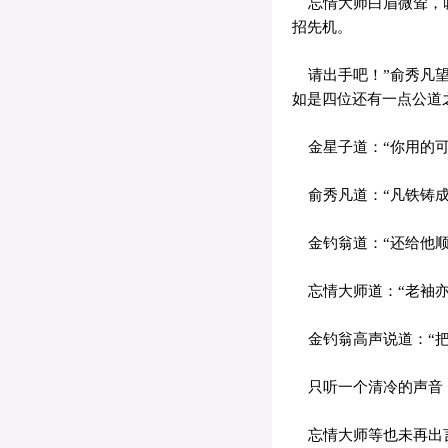
忘情大师白眉微耸，叹
招先机。
请出手吧！”俞秀凡望
如是四位还有一点公道
金星子道：“你用的可
俞秀凡道：“凡铁铸成
金钓翁道：“还给他顺
忘情大师道：“老袖亦
金钓翁高声说道：“把
只听一个清冷的声音，
忘情大师等也未再出言