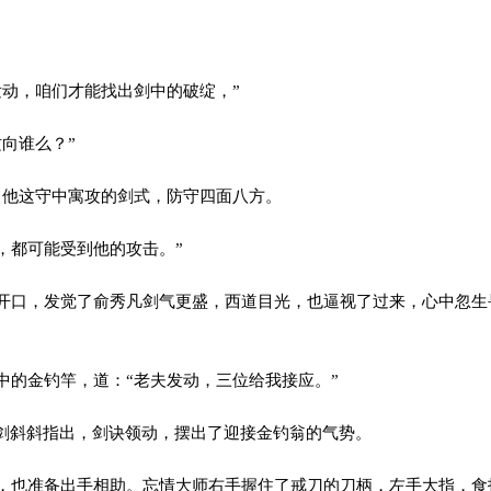
动，咱们才能找出剑中的破绽，”
向谁么？”
他这守中寓攻的剑式，防守四面八方。
都可能受到他的攻击。”
口，发觉了俞秀凡剑气更盛，西道目光，也逼视了过来，心中忽生
的金钓竿，道：“老夫发动，三位给我接应。”
剑斜斜指出，剑诀领动，摆出了迎接金钓翁的气势。
也准备出手相助。忘情大师右手握住了戒刀的刀柄，左手大指，食