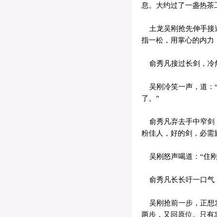
息。大约过了一盏热茶
土龙吴刚抢先伸手接过
指一松，用掌心的内力
俞秀凡接过长剑，冷然
吴刚冷笑一声，道：“
了。”
俞秀凡弃去手中窄剑，
粉佳人，好的剑，必需
吴刚怒声喝道：“住刚
俞秀凡长长吁一口气，
吴刚抢前一步，正想发
两步，又回原位。只有