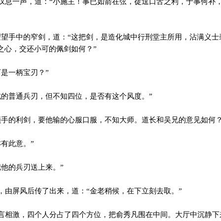
息一声，道：“小施主！事已如箭在弦，徒逞口舌之利，于事何补
望手中的窄剑，道：“这把剑，是造化城中行刑堂主所用，沾满义士
之心，交还小可的佩剑如何？”
是一柄宝刃？”
的普通兵刃，但不知四位，是否有这个风度。”
手的利剑，要他输的心服口服，不知大师。道长和吴兄的意见如何？
有此意。”
他的兵刃送上来。”
由屏风后传了出来，道：“金老稍候，在下立刻去取。”
相激，四个人分占了四个方位，把俞秀凡围在中间。大厅中沉静下