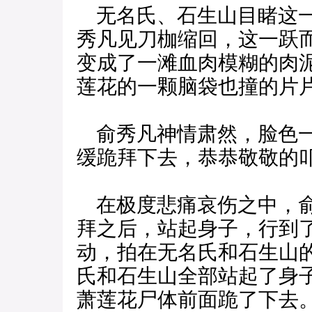
无名氏、石生山目睹这一
秀凡见刀枷缩回，这一跃
变成了一滩血肉模糊的肉
莲花的一颗脑袋也撞的片
俞秀凡神情肃然，脸色一
缓跪拜下去，恭恭敬敬的
在极度悲痛哀伤之中，俞
拜之后，站起身子，行到
动，拍在无名氏和石生山
氏和石生山全部站起了身
萧莲花尸体前面跪了下去