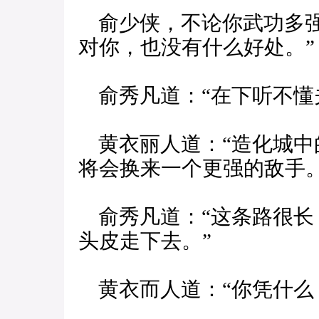
俞少侠，不论你武功多强
对你，也没有什么好处。”
俞秀凡道：“在下听不懂
黄衣丽人道：“造化城中
将会换来一个更强的敌手
俞秀凡道：“这条路很长
头皮走下去。”
黄衣而人道：“你凭什么