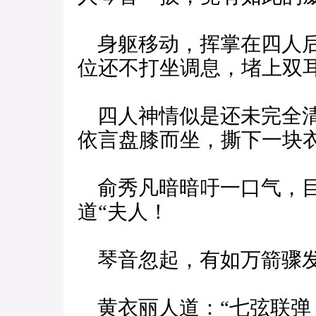
身躯移动，挥掌在四人后
位还不打坐调息，堵上双耳
四人神情似是还未完全清
依言盘膝而坐，撕下一块
俞秀凡暗暗吁一口气，目
道“夫人！
琴音忽起，有如万箭骤发
黄衣丽人道：“七弦联弹