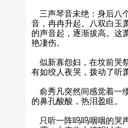
三声琴音未绝：身后八个
音，冉冉升起。八双白玉
的声音起，逐渐拔高。这
艳凄伤。
似新寡怨妇，在坟前哭祭
有如绞人夜哭，拨动了听
俞秀凡突然间感觉着一缕
的鼻孔酸酸，热泪盈眶。
只听一阵呜呜咽咽的哭声