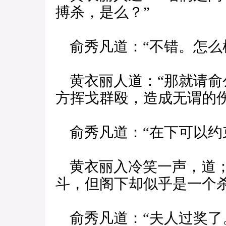
搏杀，是么？”
俞秀凡道：“不错。怎么
黄衣丽人道：“那就请俞
方挥戈群殴，造成无谓的伤
俞秀凡道：“在下可以约
黄衣丽入冷笑一声，道；
斗，但阁下却似乎是一个杀
俞秀凡道：“夫人过奖了