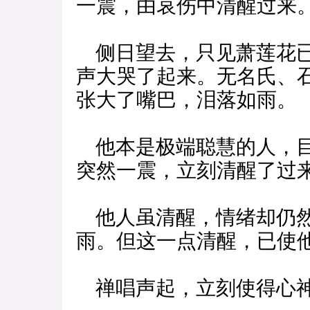
一震，由哀伤中清醒过来
侧日望去，只见萧莲花已
声大哭了起来。无名氏、
张大了嘴巴，泪落如雨。
他本是极端聪慧的人，目
突然一震，立刻清醒了过
他人虽清醒，情绪却仍然
雨。但这一点清醒，已使
禅唱声起，立刻使得心