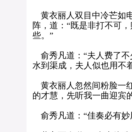
黄衣丽人双目中冷芒如电
阵，道：“既是非打不可
些。”
俞秀凡道：“夫人费了不
水到渠成，夫人似也用不
黄衣丽人忽然间粉脸一红
的才慧，先听我一曲迎宾的
俞秀凡道：“佳奏必有妙