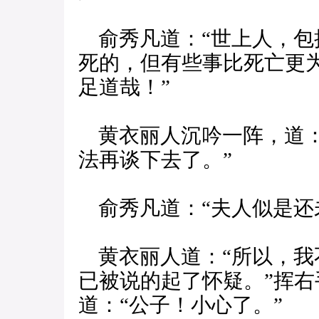
俞秀凡道：“世上人，包
死的，但有些事比死亡更
足道哉！”
黄衣丽人沉吟一阵，道：
法再谈下去了。”
俞秀凡道：“夫人似是还
黄衣丽人道：“所以，我
已被说的起了怀疑。”挥
道：“公子！小心了。”