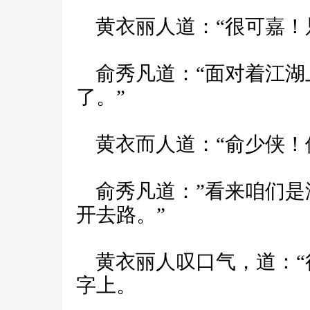
黄衣丽人道：“很可嘉！
俞秀凡道：“面对着江湖
了。”
黄衣而人道：“俞少侠！
俞秀凡道：”看来咱们是
开去路。”
黄衣丽人叹口气，道：“
字上。