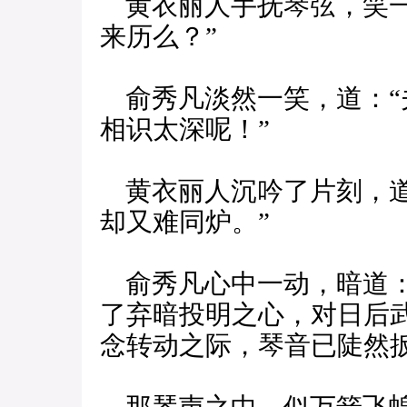
黄衣丽人手抚琴弦，笑一
来历么？”
俞秀凡淡然一笑，道：“
相识太深呢！”
黄衣丽人沉吟了片刻，道
却又难同炉。”
俞秀凡心中一动，暗道：
了弃暗投明之心，对日后
念转动之际，琴音已陡然