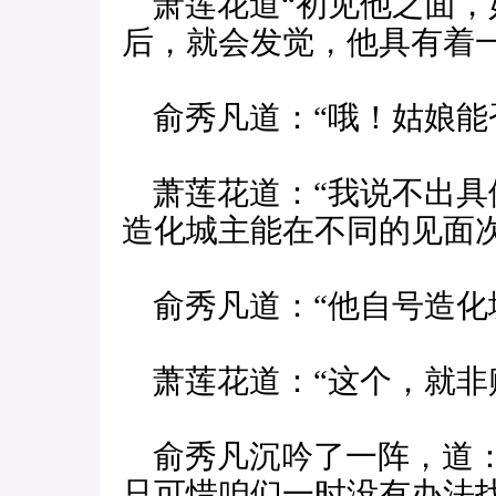
萧莲花道“初见他之面，
后，就会发觉，他具有着
俞秀凡道：“哦！姑娘能
萧莲花道：“我说不出具
造化城主能在不同的见面
俞秀凡道：“他自号造化
萧莲花道：“这个，就非
俞秀凡沉吟了一阵，道：
只可惜咱们一时没有办法