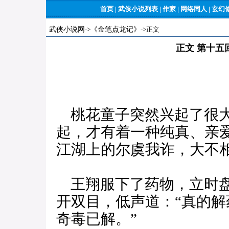
首页
|
武侠小说列表
|
作家
|
网络同人
|
玄幻
武侠小说网
->
《金笔点龙记》
->正文
正文 第十五
桃花童子突然兴起了很大
起，才有着一种纯真、亲
江湖上的尔虞我诈，大不
王翔服下了药物，立时盘
开双目，低声道：“真的
奇毒已解。”