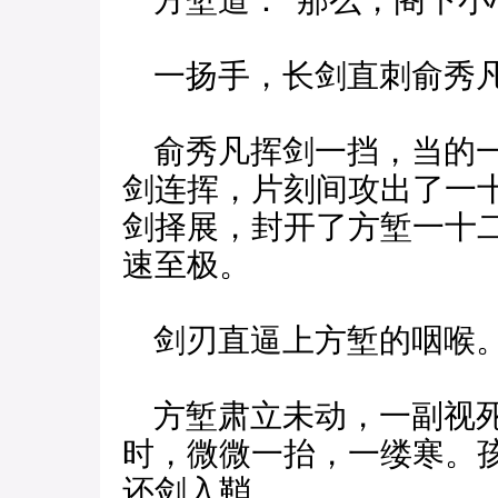
方堑道：“那么，阁下小
一扬手，长剑直刺俞秀
俞秀凡挥剑一挡，当的一
剑连挥，片刻间攻出了一
剑择展，封开了方堑一十
速至极。
剑刃直逼上方堑的咽喉
方堑肃立未动，一副视死
时，微微一抬，一缕寒。
还剑入鞘。