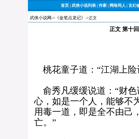
首页
|
武侠小说列表
|
作家
|
网络同人
|
玄幻
武侠小说网
->
《金笔点龙记》
->正文
正文 第十
桃花童子道：“江湖上险
俞秀凡缓缓说道：“财色
心，如是一个人，能够不
用毒一道，即是全不由己
亡。”