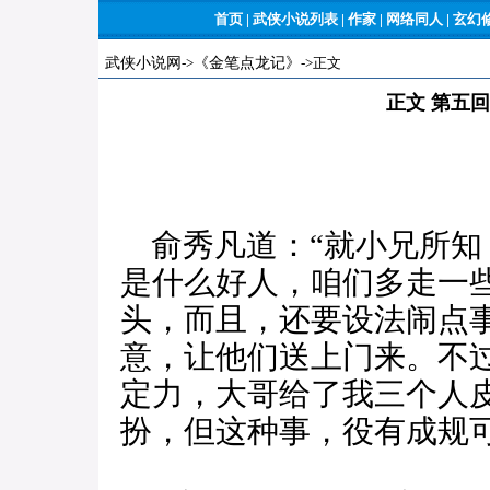
首页
|
武侠小说列表
|
作家
|
网络同人
|
玄幻
武侠小说网
->
《金笔点龙记》
->正文
正文 第五
俞秀凡道：“就小兄所知
是什么好人，咱们多走一
头，而且，还要设法闹点
意，让他们送上门来。不
定力，大哥给了我三个人
扮，但这种事，役有成规