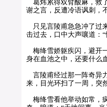
葛炜累得双臂酸麻，救了
谢之言，反遭冷语讽刺，
只见言陵甫急急冲了过来
击过去，口中大声嚷道：“
梅绛雪娇躯疾闪，避开一
身在血池之中，还要什么血
言陵甫经过那一阵奇异力
来，目光环扫了一周，突
梅绛雪看他举动如常，疯