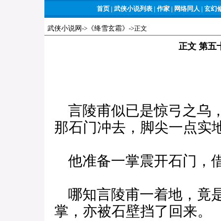
首页
|
武侠小说列表
|
作家
|
网络同人
|
玄幻
武侠小说网
->
《绛雪玄霜》
->正文
正文 第五
言陵甫似已是惊弓之乌，
那石门冲去，脚尖一点实
他准备一掌震开石门，借
哪知言陵甫一着地，竟是
掌，亦被石壁挡了回来。