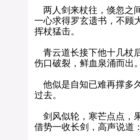
两人剑来杖往，倏忽之间
一心求得罗玄遗书，不顾
挥杖猛击。
青云道长接下他十几杖后
伤口破裂，鲜血泉涌而出
他似是自知已难再撑多久
过去。
剑风似轮，寒芒点点，果
借势一收长剑，高声说道