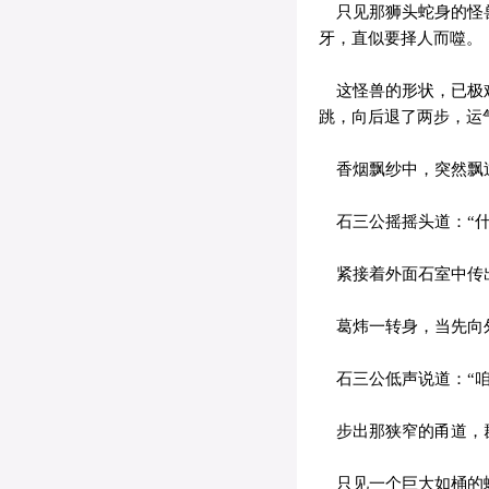
只见那狮头蛇身的怪兽
牙，直似要择人而噬。
这怪兽的形状，已极难
跳，向后退了两步，运
香烟飘纱中，突然飘
石三公摇摇头道：“什
紧接着外面石室中传
葛炜一转身，当先向
石三公低声说道：“咱
步出那狭窄的甬道，
只见一个巨大如桶的蟒