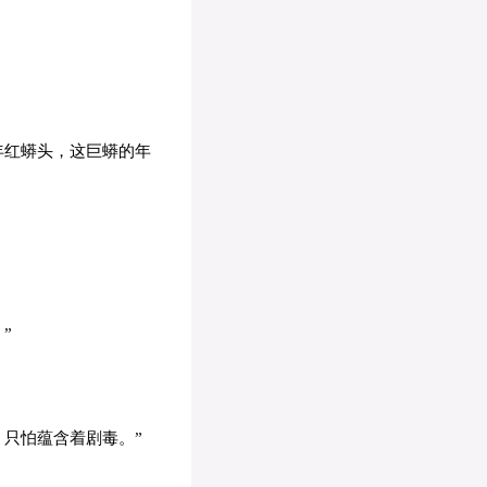
年红蟒头，这巨蟒的年
”
只怕蕴含着剧毒。”