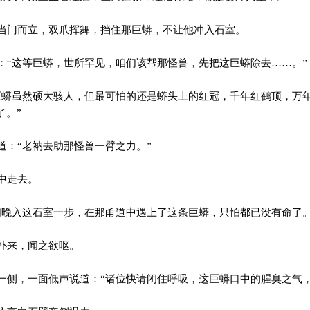
门而立，双爪挥舞，挡住那巨蟒，不让他冲入石室。
“这等巨蟒，世所罕见，咱们该帮那怪兽，先把这巨蟒除去……。”
蟒虽然硕大骇人，但最可怕的还是蟒头上的红冠，千年红鹤顶，万
了。”
：“老衲去助那怪兽一臂之力。”
中走去。
晚入这石室一步，在那甬道中遇上了这条巨蟒，只怕都已没有命了。
扑来，闻之欲呕。
侧，一面低声说道：“诸位快请闭住呼吸，这巨蟒口中的腥臭之气，