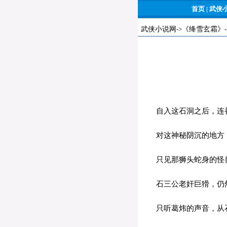
首页
|
武侠
武侠小说网
->
《绛雪玄霜》
自入这石洞之后，连
对这神秘阴沉的地方，
只见那狮头蛇身的怪
石三公老奸巨猾，仍然
只听葛炜的声音，从石