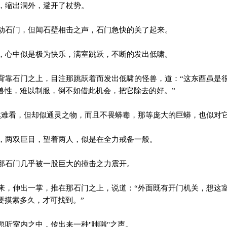
，缩出洞外，避开了杖势。
石门，但闻石壁相击之声，石门急快的关了起来。
心中似是极为快乐，满室跳跃，不断的发出低啸。
靠石门之上，目注那跳跃着而发出低啸的怪兽，道：“这东酉虽是
兽性，难以制服，倒不如借此机会，把它除去的好。”
难看，但却似通灵之物，而且不畏蟒毒，那等庞大的巨蟒，也似对它
两双巨目，望着两人，似是在全力戒备一般。
石门几乎被一股巨大的撞击之力震开。
，伸出一掌，推在那石门之上，说道：“外面既有开门机关，想这
要摸索多久，才可找到。”
听室内之中，传出来一种"嗤嗤"之声。