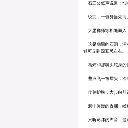
石三公低声说道：“这
说完，一侧身当先而
大愚禅师等相随而入
这是幽黑的石洞，洞中
过可见到四五尺左右。
葛炜和那狮头蛇身的
曹燕飞一皱眉头，冷冷
仗剑护胸，大步向前
洞中弥漫的香烟，经过
只听葛炜的声音，遥遥