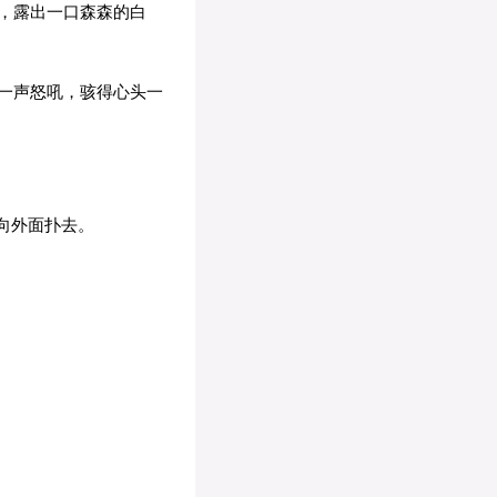
，露出一口森森的白
一声怒吼，骇得心头一
向外面扑去。