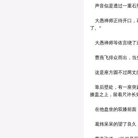
声音似是透过一重石
大愚禅师正待开口，葛
了。”
大愚禅师等依言绕了过
曹燕飞排众而出，当
这是座方圆不过两丈的
靠后壁处，有一座突起
膝盖之上，留着尺许长
在他盘坐的双膝前面，
葛炜呆呆的望了良久，