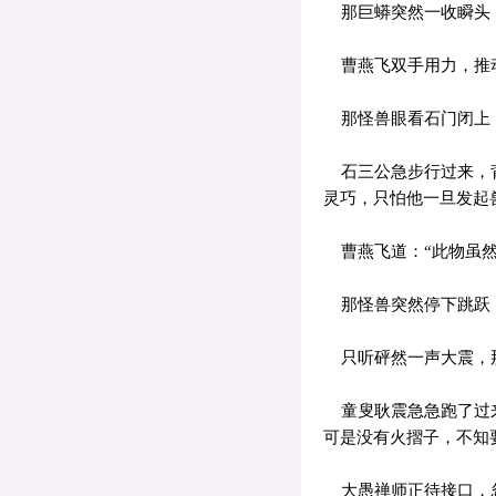
那巨蟒突然一收瞬头
曹燕飞双手用力，推动
那怪兽眼看石门闭上，
石三公急步行过来，背
灵巧，只怕他一旦发起
曹燕飞道：“此物虽然
那怪兽突然停下跳跃，
只听砰然一声大震，那
童叟耿震急急跑了过来
可是没有火摺子，不知
大愚禅师正待接口，忽