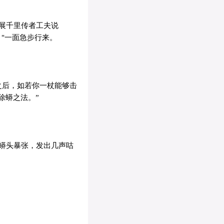
展千里传者工夫说
"一面急步行来。
之后，如若你一杖能够击
除蟒之法。”
蟒头暴张，发出几声咕