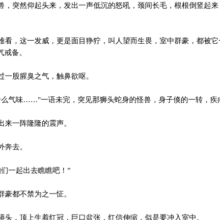
，突然仰起头来，发出一声低沉的怒吼，颈间长毛，根根倒竖起来
看，这一发威，更是面目狰狞，叫人望而生畏，室中群豪，都被它
气戒备。
过一股腥臭之气，触鼻欲呕。
么气味……"一语未完，突见那狮头蛇身的怪兽，身子倏的一转，疾
出来一阵隆隆的震声。
外奔去。
们一起出去瞧瞧吧！”
群豪都不禁为之一怔。
头，顶上生着红冠，巨口盆张，红信伸缩，似是要冲入室中。