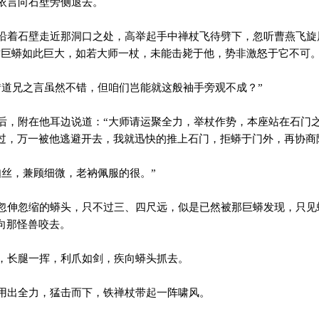
依言向石壁旁侧退去。
着石壁走近那洞口之处，高举起手中禅杖飞待劈下，忽听曹燕飞旋
这巨蟒如此巨大，如若大师一杖，未能击毙于他，势非激怒于它不可。
道兄之言虽然不错，但咱们岂能就这般袖手旁观不成？”
，附在他耳边说道：“大师请运聚全力，举杖作势，本座站在石门
过，万一被他逃避开去，我就迅快的推上石门，拒蟒于门外，再协商
丝，兼顾细微，老衲佩服的很。”
伸忽缩的蟒头，只不过三、四尺远，似是已然被那巨蟒发现，只见
向那怪兽咬去。
长腿一挥，利爪如剑，疾向蟒头抓去。
出全力，猛击而下，铁禅杖带起一阵啸风。