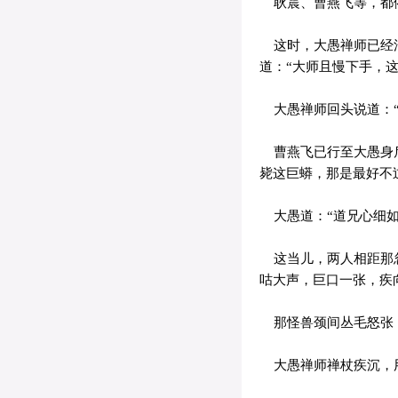
耿震、曹燕飞等，都
这时，大愚禅师已经沿
道：“大师且慢下手，
大愚禅师回头说道：“
曹燕飞已行至大愚身后
毙这巨蟒，那是最好不
大愚道：“道兄心细如
这当儿，两人相距那忽
咕大声，巨口一张，疾
那怪兽颈间丛毛怒张，
大愚禅师禅杖疾沉，用