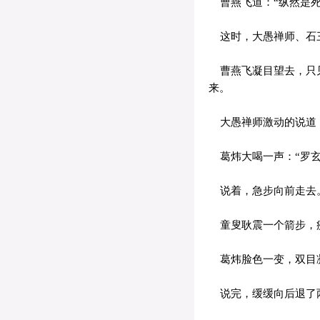
曹燕飞道：“纵然是死
这时，大愚禅师、石三
曹燕飞凝目望去，只见
来。
大愚禅师激动的说道：
葛炜大喝一声：“罗玄
说着，急步向前走去
童叟耿震一个箭步，疾
葛炜脸色一变，双目凝
说完，缓缓向后退了