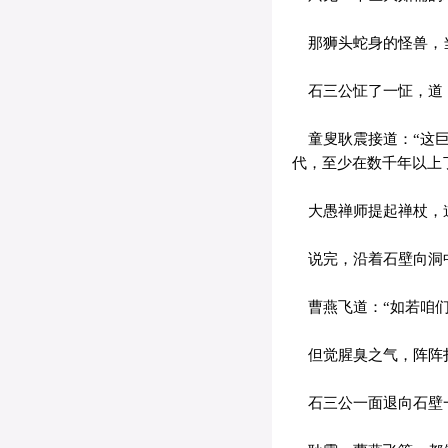
那狮头蛇身的怪兽，当
石三公怔了一怔，道：
童叟耿震接道：“这巨
代，至少在数千年以上
大愚禅师提起禅杖，道
说完，沿着石壁向洞
曹燕飞道：“如若咱们
但觉腥臭之气，阵阵
石三公一面退向石壁一