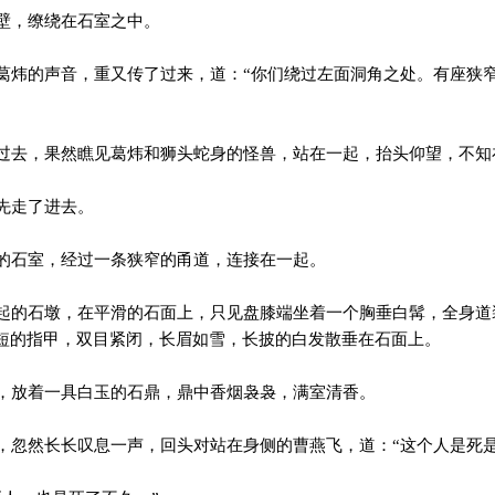
壁，缭绕在石室之中。
炜的声音，重又传了过来，道：“你们绕过左面洞角之处。有座狭
去，果然瞧见葛炜和狮头蛇身的怪兽，站在一起，抬头仰望，不知
先走了进去。
石室，经过一条狭窄的甬道，连接在一起。
的石墩，在平滑的石面上，只见盘膝端坐着一个胸垂白髯，全身道
短的指甲，双目紧闭，长眉如雪，长披的白发散垂在石面上。
放着一具白玉的石鼎，鼎中香烟袅袅，满室清香。
忽然长长叹息一声，回头对站在身侧的曹燕飞，道：“这个人是死是