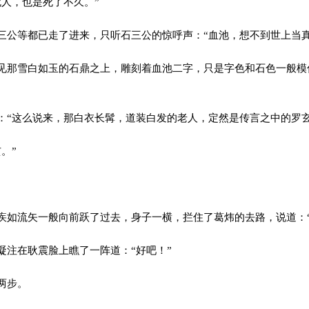
人，也是死了不久。”
公等都已走了进来，只听石三公的惊呼声：“血池，想不到世上当真
那雪白如玉的石鼎之上，雕刻着血池二字，只是字色和石色一般模
“这么说来，那白衣长髯，道装白发的老人，定然是传言之中的罗玄
。”
。
如流矢一般向前跃了过去，身子一横，拦住了葛炜的去路，说道：“
注在耿震脸上瞧了一阵道：“好吧！”
两步。