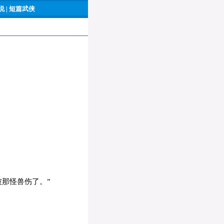
 |
短篇武侠
那怪兽伤了。”