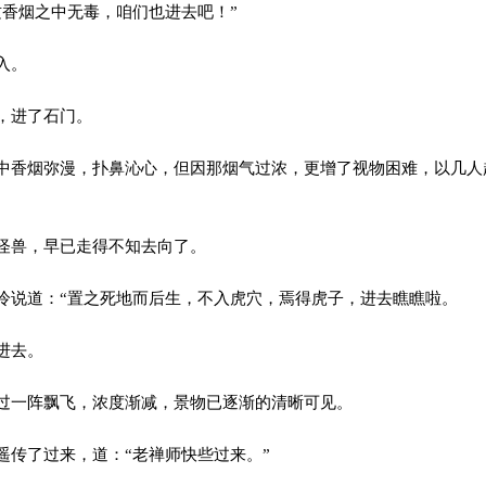
香烟之中无毒，咱们也进去吧！”
入。
，进了石门。
香烟弥漫，扑鼻沁心，但因那烟气过浓，更增了视物困难，以几人
怪兽，早已走得不知去向了。
说道：“置之死地而后生，不入虎穴，焉得虎子，进去瞧瞧啦。
进去。
一阵飘飞，浓度渐减，景物已逐渐的清晰可见。
传了过来，道：“老禅师快些过来。”