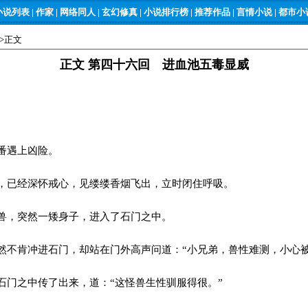
小说列表
|
作家
|
网络同人
|
玄幻修真
|
小说排行榜
|
推荐作品
|
言情小说
|
都市小说
->正文
正文 第四十六回 进血池五毒显威
番遇上凶险。
已经深怀戒心，见缕缕香烟飞出，立时闭住呼吸。
兽，突然一矮身子，进入了石门之中。
不肯冲进石门，却站在门外高声问道：“小兄弟，兽性难测，小心被
门之中传了出来，道：“这怪兽生性驯服得很。”