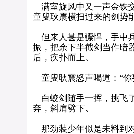
满室旋风中又一声金铁交
童叟耿震横扫过来的剑势
但来人甚是骠悍，手中兵
振，把余下半截剑当作暗
后，疾扑而上。
童叟耿震怒声喝道：“你
白蛟剑随手一挥，挑飞了
奔，斜肩劈下。
那劲装少年似是未料到对