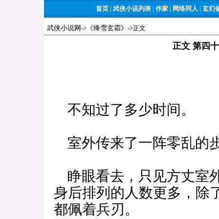
首页
|
武侠小说列表
|
作家
|
网络同人
|
玄幻
武侠小说网
->
《绛雪玄霜》
->正文
正文 第四
不知过了多少时间。
室外传来了一阵零乱的步
睁眼看去，只见方丈室外
身后排列的人数更多，除
都佩着兵刃。