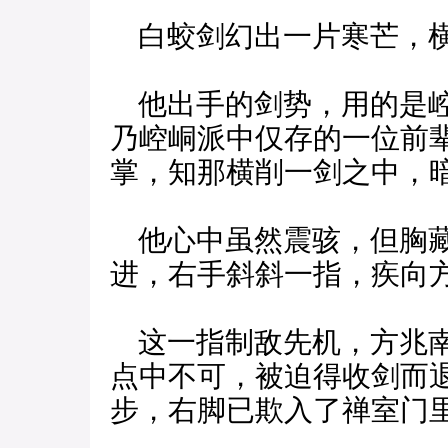
白蛟剑幻出一片寒芒，
他出手的剑势，用的是崆
乃崆峒派中仅存的一位前
掌，知那横削一剑之中，
他心中虽然震骇，但胸藏
进，右手斜斜一指，疾向
这一指制敌先机，方兆南
点中不可，被迫得收剑而
步，右脚已欺入了禅室门