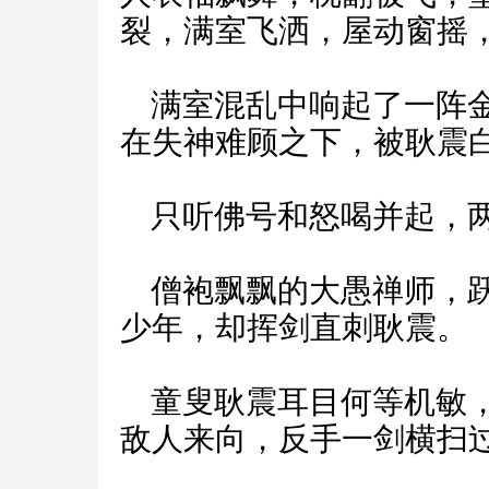
裂，满室飞洒，屋动窗摇
满室混乱中响起了一阵金
在失神难顾之下，被耿震
只听佛号和怒喝并起，两
僧袍飘飘的大愚禅师，跃
少年，却挥剑直刺耿震。
童叟耿震耳目何等机敏，
敌人来向，反手一剑横扫