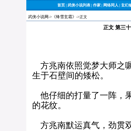
首页
|
武侠小说列表
|
作家
|
网络同人
|
玄幻
武侠小说网
->
《绛雪玄霜》
->正文
正文 第三
方兆南依照觉梦大师之嘱
生于石壁间的矮松。
他仔细的打量了一阵，果
的花纹。
方兆南默运真气，劲贯双