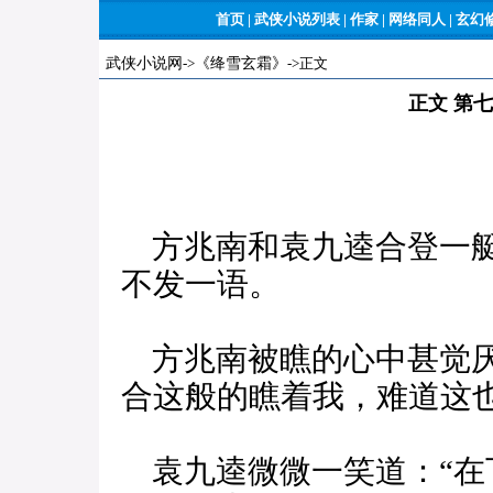
首页
|
武侠小说列表
|
作家
|
网络同人
|
玄幻
武侠小说网
->
《绛雪玄霜》
->正文
正文 第
方兆南和袁九逵合登一艇
不发一语。
方兆南被瞧的心中甚觉厌
合这般的瞧着我，难道这
袁九逵微微一笑道：“在