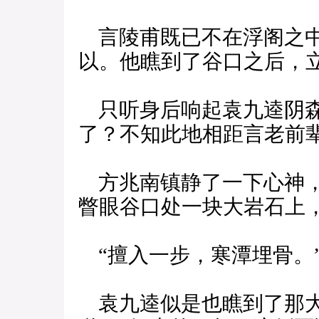
言陵甫既已不在浮阁之中
以。他瞧到了谷口之后，
只听身后响起袁九逵阴森
了？不知此地相距言老前
方兆南镇静了一下心神，
瞥眼谷口处一块大岩石上
“擅入一步，寒潭埋骨。
袁九逵似是也瞧到了那大