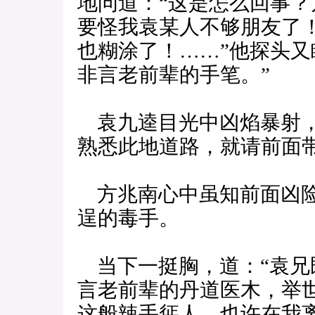
地问道：“这是怎么回事
要怪我袁某人不够朋友了！
也糊涂了！……”他探头又
非言老前辈的手笔。”
袁九逵目光中凶焰暴射，
熟悉此地道路，就请前面带
方兆南心中虽知前面凶险
逞的毒手。
当下一挺胸，道：“袁兄
言老前辈的丹道医木，举
这般辣手惩人，也许在我