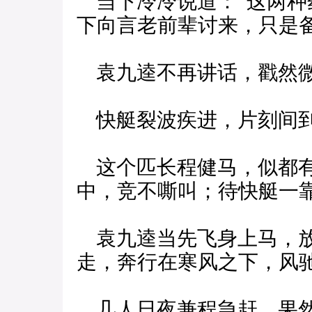
当下冷冷说道：“这两种
下向言老前辈讨来，只是备
袁九逵不再讲话，戳然
快艇裂波疾进，片刻间
这个匹长程健马，似都有
中，竞不嘶叫；待快艇一
袁九逵当先飞身上马，放
走，奔行在寒风之下，风
几人日夜兼程急赶，果然