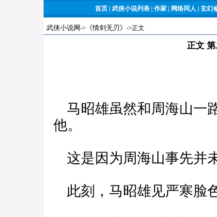
首页
|
武侠小说列表
|
作家
|
网络同人
|
玄幻
武侠小说网
->
《情剑无刃》
->正文
正文 
马昭雄虽然和周海山一路
他。
这是因为周海山事先并未
此刻，马昭雄见严寒脸色