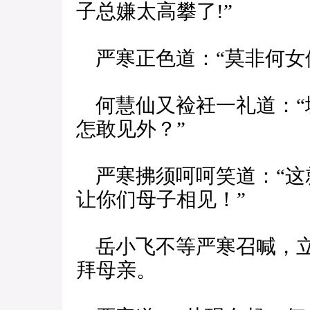
子总嫌太高攀了!”
严寒正色道：“莫非何女侠
何慧仙又裣衽一礼道：“
怎敢见外？”
严寒拂须呵呵笑道：“这
让你们母子相见！”
岳小飞不等严寒召喊，立
拜母亲。