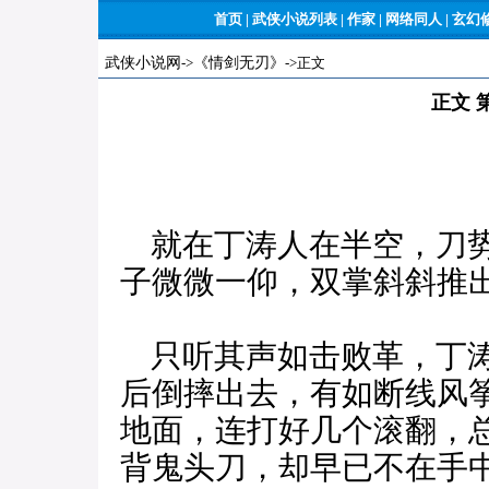
首页
|
武侠小说列表
|
作家
|
网络同人
|
玄幻
武侠小说网
->
《情剑无刃》
->正文
正文 
就在丁涛人在半空，刀势
子微微一仰，双掌斜斜推
只听其声如击败革，丁涛
后倒摔出去，有如断线风
地面，连打好几个滚翻，
背鬼头刀，却早已不在手