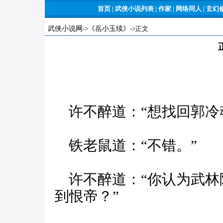
首页
|
武侠小说列表
|
作家
|
网络同人
|
玄幻
武侠小说网
->
《岳小玉续》
->正文
许不醉道：“想找回郭冷
铁老鼠道：“不错。”
许不醉道：“你认为武林
到恨帝？”