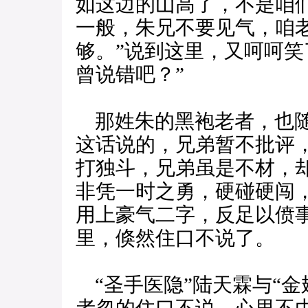
如这边的山高了，不是咱
一般，朱兄不要见气，咱
够。”说到这里，又呵呵笑
曾说错吧？”
那姓朱的黑袍老者，也随
这话说的，兄弟暂不批评
打独斗，兄弟虽是不材，
非凭一时之勇，硬碰硬闯
用上豪气二字，反足以偾
里，倏然住口不说了。
“圣手医隐”陆天霖与“金