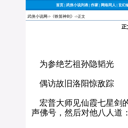
首页
|
武侠小说列表
|
作家
|
网络同人
|
玄幻
武侠小说网
->
《铁笛神剑》
->正文
正
为参绝艺祖孙隐韬光
偶访故旧洛阳惊敌踪
宏普大师见仙霞七星剑的
声佛号，然后对他八人道