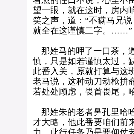
者忽的住口不说，心里不
望一眼，就在这时，房内
笑之声，道：“不瞒马兄
就全在这谨慎二字。……”
那姓马的呷了一口茶，道
慎，只是如若谨慎太过，
此番入关，原就打算与这
老马说，这种动刀动枪拚
若处处顾虑，畏首畏尾，
那姓朱的老者鼻孔里哈哈
才大略，他此番要咱们前
力，此行任务乃是要仰仗