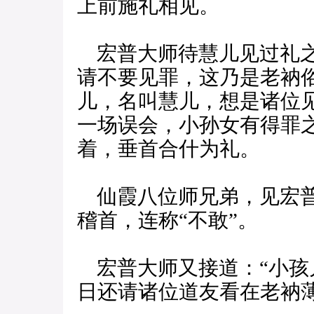
上前施礼相见。
宏普大师待慧儿见过礼之
请不要见罪，这乃是老衲
儿，名叫慧儿，想是诸位
一场误会，小孙女有得罪
着，垂首合什为礼。
仙霞八位师兄弟，见宏普
稽首，连称“不敢”。
宏普大师又接道：“小孩
日还请诸位道友看在老衲