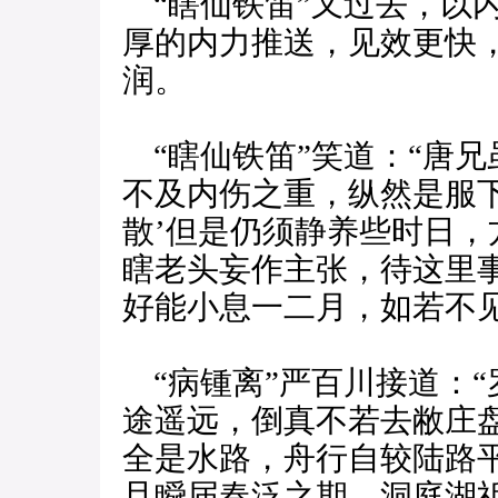
“瞎仙铁笛”又过去，以内
厚的内力推送，见效更快
润。
“瞎仙铁笛”笑道：“唐
不及内伤之重，纵然是服下
散’但是仍须静养些时日
瞎老头妄作主张，待这里
好能小息一二月，如若不见
“病锺离”严百川接道：“
途遥远，倒真不若去敝庄
全是水路，舟行自较陆路
且瞬届春泛之期，洞庭湖