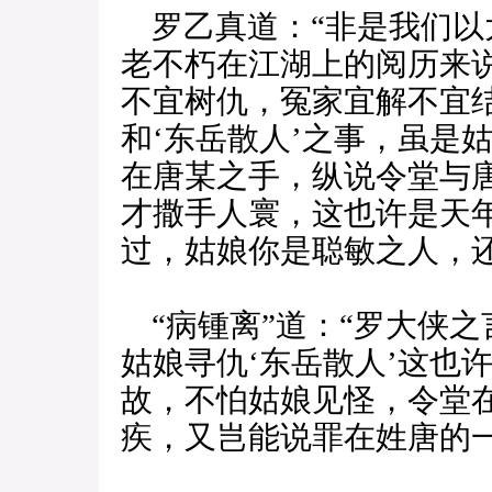
罗乙真道：“非是我们以
老不朽在江湖上的阅历来
不宜树仇，冤家宜解不宜
和‘东岳散人’之事，虽是
在唐某之手，纵说令堂与
才撒手人寰，这也许是天
过，姑娘你是聪敏之人，
“病锺离”道：“罗大侠
姑娘寻仇‘东岳散人’这也
故，不怕姑娘见怪，令堂
疾，又岂能说罪在姓唐的一