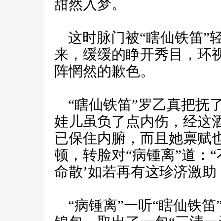
甜然入梦。
这时脉门被“瞎仙铁笛”
来，缓缓的睁开秀目，环
阵惘然的歉色。
“瞎仙铁笛”罗乙真把抚了
娃儿虽负了点内伤，经这
已保住内腑，而且她禀赋
顿，转脸对“病锺离”道：
命散’如若再有这珍济激助
“病锺离”一听“瞎仙铁笛