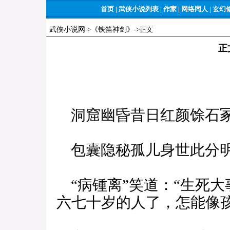
首页
|
武侠小说列表
|
作家
|
网络同人
|
玄幻
武侠小说网
->
《铁笛神剑》
->正文
正
洞窟幽昏昔日红颜馀石
包囊隐秘孤儿身世此分
“病锺离”笑道：“生死
六七十岁的人了，怎能像