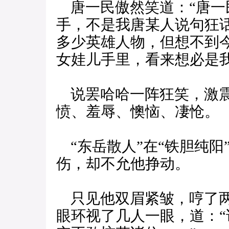
唐一民傲然笑道：“唐一
手，不是我唐某人说句狂
多少英雄人物，但想不到
女娃儿手里，看来想必是
说罢哈哈一阵狂笑，激震
愤、羞辱、懊恼、凄怆。
“东岳散人”在“铁胆纯阳
伤，却不允他挣动。
只见他双眉紧皱，哼了两
眼环视了几人一眼，道：