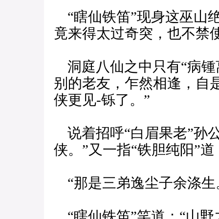
“瞎仙铁笛”现身这巫山
竟来得太过奇突，也不禁
洞庭八仙之中只有“病锺离
别的老友，乍然相逢，自
侠更见-铄了。”
说着招呼“白眉果老”孙公
侠。”又一指“铁胆纯阳”道
“那是三弟逸尘子余涤生
“瞎仙铁笛”笑道：“山