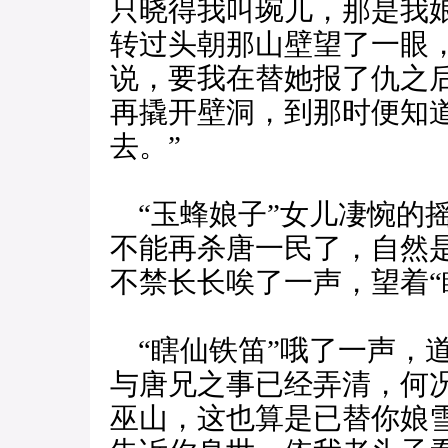
只晓得我叫琬儿，那是我
转过头朝那山壁望了一眼
说，要我在替她报了仇之
再撬开壁洞，到那时便知
去。”
“玉蜂娘子”女儿凄惋的
不能再杀唐一民了，自然
不禁长长唉了一声，望着“
“瞎仙铁笛”哦了一声，
与唐兄之事已经弄清，何
巫山，这也算是已替你娘