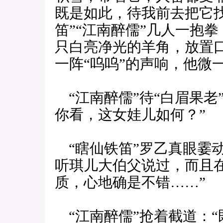
既是如此，待我前去把它找
笛”“江南醉儒”几人一抱
只白亮净光的羊角，放置
一阵“呜呜”的声响，他微
“江南醉儒”待“白眉果老
你看，这女娃儿如何？”
“瞎仙铁笛”罗乙真眼霎
听琪儿大伯父说过，而且在
质，心地确是不错……”
“江南醉儒”抢着截道：