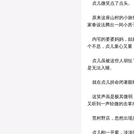
贞儿微笑点了点头。
原来这座山村的小旅馆
家眷设法腾出一间小房
内宅的婆婆妈妈，姑娘
个不息，贞儿童心又重
贞儿虽被这些人胡扯了
是无法入睡。
就在贞儿拚命闭著眼睛
这笑声虽是极其微弱，
又听到一声轻微的击掌
荒村野店，忽然出现身
贞儿刚一开窗，淡淡的