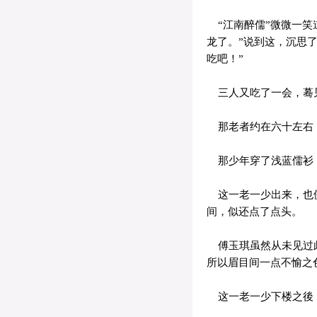
“江南醉儒”微微一笑
龙了。”说到这，沉思
吃吧！”
三人又吃了一会，蓦见
那老者约在六十左右，
那少年穿了浅蓝儒衫，
这一老一少出来，也侧
间，似还点了点头。
傅玉琪虽然从未见过此
所以眉目间一点不愉之
这一老一少下楼之後，