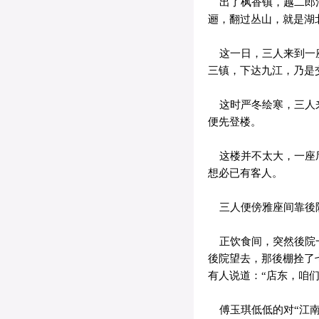
出了枫香镇，越二郎河
逦，翻过丛山，就是湖
这一日，三人来到一座
三镇，下达九江，乃是
这时严冬绘寒，三人来
便先登楼。
这楼并不太大，一座厅
想必已有客人。
三人便傍雅座间靠後院
正饮食间，突然後院一
後院望去，那後棚拴了
有人说道：“店东，咱
傅玉琪低低的对“江南