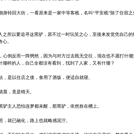
身转回大街，一看原来是一家中等客栈，名叫“平安栈”除了住宿之
。
人之所以要追寻这黑驴，原不过一时玩笑之心，至後来发觉凭自己的
奇心。
心倒反而一阵惘然，因为与对方过去既无交往，现在也不愿打什堋
什堋样的人，自己全都没有看到，找到了人家，又有什堋？
，是以住店之後，食用了酒饭，便迳自就寝。
清晨，竟是晴天。
驴主人恐怕连梦都未醒，那黑驴，依然拴在槽上。
照，就已融化，路上也就略感泥泞。