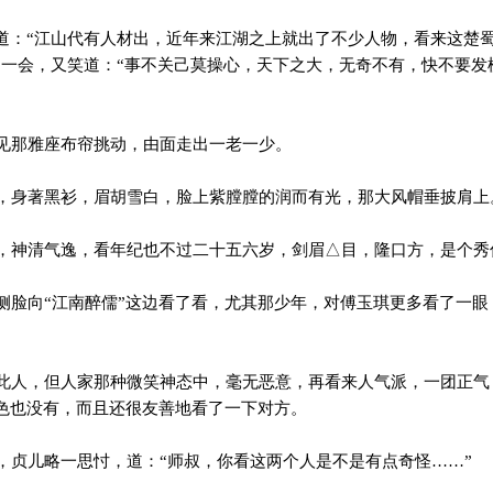
道：“江山代有人材出，近年来江湖之上就出了不少人物，看来这楚
了一会，又笑道：“事不关己莫操心，天下之大，无奇不有，快不要发
那雅座布帘挑动，由面走出一老一少。
身著黑衫，眉胡雪白，脸上紫膛膛的润而有光，那大风帽垂披肩上
神清气逸，看年纪也不过二十五六岁，剑眉△目，隆口方，是个秀
脸向“江南醉儒”这边看了看，尤其那少年，对傅玉琪更多看了一眼
人，但人家那种微笑神态中，毫无恶意，再看来人气派，一团正气
色也没有，而且还很友善地看了一下对方。
贞儿略一思忖，道：“师叔，你看这两个人是不是有点奇怪……”