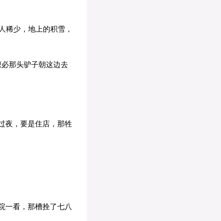
人稀少，地上的积雪，
想必那头驴子朝这边去
过夜，要是住店，那牲
院一看，那槽拴了七八