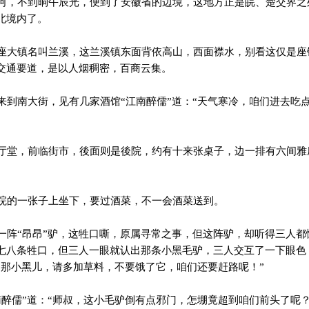
，不到晌午辰光，便到了安徽省的边境，这地方正是皖、楚交界之
北境内了。
大镇名叫兰溪，这兰溪镇东面背依高山，西面襟水，别看这仅是座
交通要道，是以人烟稠密，百商云集。
到南大街，见有几家酒馆“江南醉儒”道：“天气寒冷，咱们进去吃点
堂，前临街市，後面则是後院，约有十来张桌子，边一排有六间雅
的一张子上坐下，要过酒菜，不一会酒菜送到。
阵“昂昂”驴，这牲口嘶，原属寻常之事，但这阵驴，却听得三人都
七八条牲口，但三人一眼就认出那条小黑毛驴，三人交互了一下眼色
们那小黑儿，请多加草料，不要饿了它，咱们还要赶路呢！”
醉儒”道：“师叔，这小毛驴倒有点邪门，怎堋竟超到咱们前头了呢？