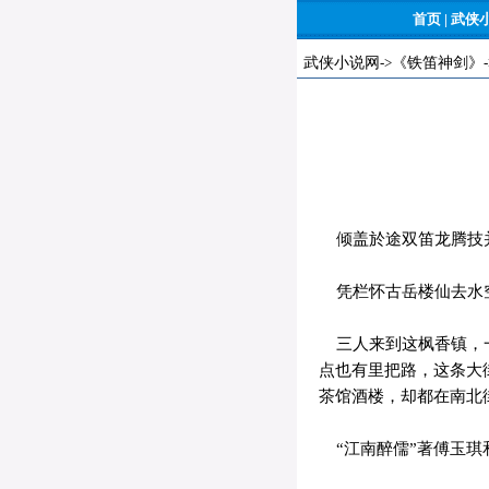
首页
|
武侠
武侠小说网
->
《铁笛神剑》
倾盖於途双笛龙腾技
凭栏怀古岳楼仙去水
三人来到这枫香镇，一
点也有里把路，这条大
茶馆酒楼，却都在南北
“江南醉儒”著傅玉琪