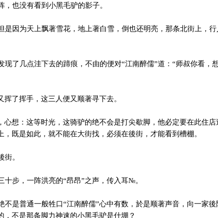
阵，也没有看到小黑毛驴的影子。
是因为天上飘著雪花，地上著白雪，倒也还明亮，那条北街上，行
现了几点洼下去的蹄痕，不由的便对“江南醉儒”道：“师叔你看，
又挥了挥手，这三人便又顺著寻下去。
，心想：这等时光，这骑驴的绝不会是打尖歇脚，他必定要在此住店
上，既是如此，就不能在大街找，必须在後街，才能看到槽棚。
後街。
十步，一阵洪亮的“昂昂”之声，传入耳№。
不是普通一般牲口“江南醉儒”心中有数，於是顺著声音，向一家後
的，不是那条脚力神速的小黑毛驴是什堋？