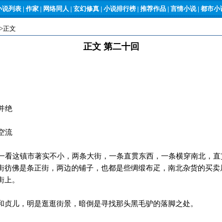
小说列表
|
作家
|
网络同人
|
玄幻修真
|
小说排行榜
|
推荐作品
|
言情小说
|
都市小说
->正文
正文 第二十回
并绝
空流
看这镇市著实不小，两条大街，一条直贯东西，一条横穿南北，直
街彷佛是条正街，两边的铺子，也都是些绸缎布疋，南北杂货的买卖
街上。
和贞儿，明是逛逛街景，暗倒是寻找那头黑毛驴的落脚之处。