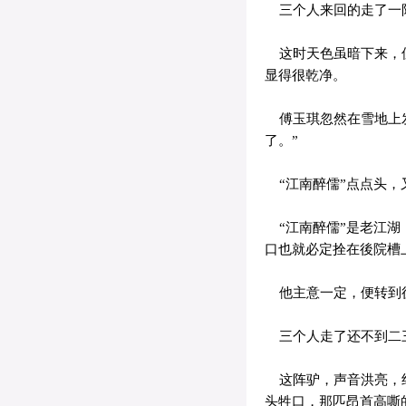
三个人来回的走了一
这时天色虽暗下来，但
显得很乾净。
傅玉琪忽然在雪地上发
了。”
“江南醉儒”点点头，
“江南醉儒”是老江湖
口也就必定拴在後院槽
他主意一定，便转到
三个人走了还不到二三
这阵驴，声音洪亮，绝
头牲口，那匹昂首高嘶