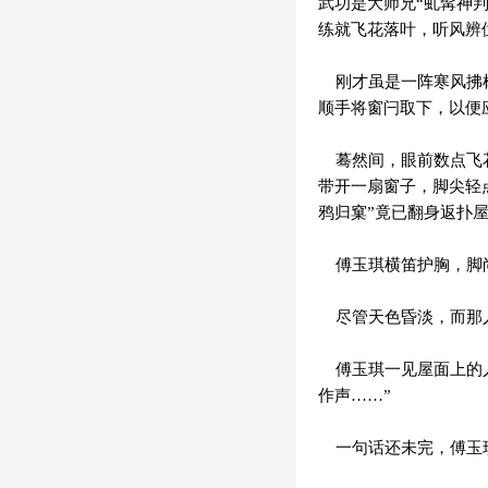
武功是大师兄“虬髯神
练就飞花落叶，听风辨
刚才虽是一阵寒风拂树
顺手将窗闩取下，以便
蓦然间，眼前数点飞花
带开一扇窗子，脚尖轻
鸦归窠”竟已翻身返扑
傅玉琪横笛护胸，脚尚
尽管天色昏淡，而那人
傅玉琪一见屋面上的人
作声……”
一句话还未完，傅玉琪