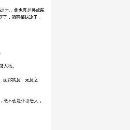
蜀之地，倒也真是卧虎藏
楞了，酒菜都快凉了，
。
俊人物。
，面露笑意，无意之
，绝不会是什堋恶人，