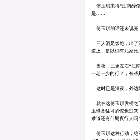
傅玉琪未得“江南醉儒
是……”
傅玉琪的话还未说完，
三人酒足饭饱，出了酒
道上，是以也有几家旅
当夜，三更左右“江南
一老一少的行？，有些
这时已是深夜，外边除
就在这傅玉琪发楞之间
玉琪竟猛可的惊觉过来
难道还有什堋夜行人吗
傅玉琪这种行动，绝不