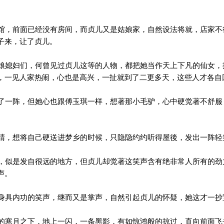
，前面已经没有房间，而贞儿又是姑娘家，自然设法将就，店家不
子来，让了贞儿。
媳妇们，何曾见过贞儿这等的人物，都把她当作天上下凡的仙女，
，一见人家热闹，心也是高兴，一扯就到了二更多天，这些人才各自
一阵，但她心也跟傅玉琪一样，想著那小毛驴，心中硬觉著不舒服
，想将自己硬送进梦乡的时候，只隐隐约约听得屋後，发出一阵轻
似是发自很远的地方，但贞儿却觉著这笑声含有绝非常人所有的劲
声。
具内功的笑声，继而又是掌声，自然引起贞儿的怀疑，她这才一抄
寒月之下，地上一闪，一条黑影，有如惊鸿般的掠过，直向前面飞