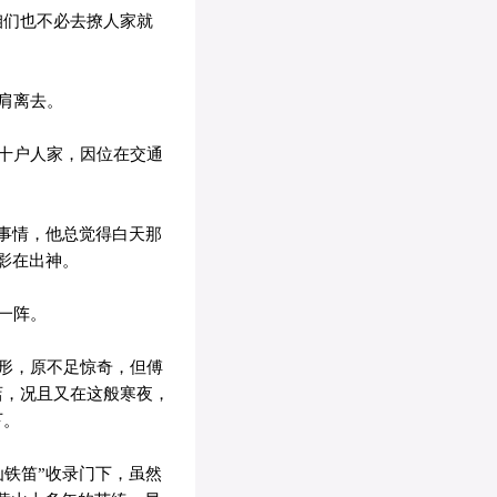
咱们也不必去撩人家就
肩离去。
十户人家，因位在交通
事情，他总觉得白天那
影在出神。
一阵。
形，原不足惊奇，但傅
店，况且又在这般寒夜，
下。
铁笛”收录门下，虽然