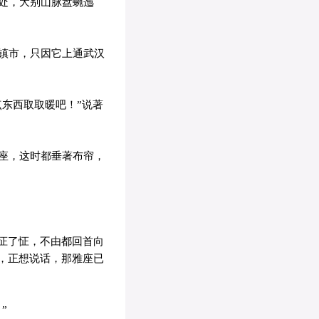
处，大别山脉盘蜿迤
镇市，只因它上通武汉
东西取取暖吧！”说著
座，这时都垂著布帘，
怔了怔，不由都回首向
，正想说话，那雅座已
”