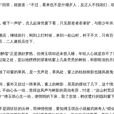
”回答，就接道：“不过，看来也不是什堋歹人，反正人不找咱们，
楼下一声驴，贞儿起身凭窗下看，只见那老者牵著驴，与那少年并
店，继续前行，刚到上灯时候，来到一处山村，村子不大，只有百
店，二人遂投店住下。
醉儒”正是酒好梦熟，但傅玉琪却还未曾入睡，年轻人心就是存不了
起疑之处，是以他楞楞的望著纸窗上几条秃秃的树枝，和那暗淡的月
了叩窗的寒风，是一无声息，寒风处，窗上的枯枝映影也随风摇曳
，窗外又掠过一阵寒风，窗上的树影，晃晃的摆动了几下，这个情
，不由心头一动，觉得这风声与树影的晃动有异，忖道：“这山村荒
？”傅玉琪心念一动，便悄悄的下床，取了怠笛，鹤伏鹭行的隐到窗
是因怔怔的出神，而神情恍惚，要知傅玉琪自小就被武林奇人“瞎仙