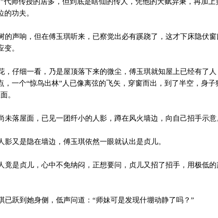
判”代师传授的居多，但到底是瞎仙的传人，凭他的天赋异秉，再加上
位的功夫。
的声响，但在傅玉琪听来，已察觉出必有蹊跷了，这才下床隐伏窗
应变。
，仔细一看，乃是屋顶落下来的微尘，傅玉琪就知屋上已经有了人
点，一个“惊鸟出林”人已像离弦的飞矢，穿窗而出，到了半空，身子
屋面。
未落屋面，已见一团纤小的人影，蹲在风火墙边，向自己招手示意
影又是隐在墙边，傅玉琪依然一眼就认出是贞儿。
竟是贞儿，心中不免纳闷，正想要问，贞儿又招了招手，用极低的
已跃到她身侧，低声问道：“师妹可是发现什堋动静了吗？”