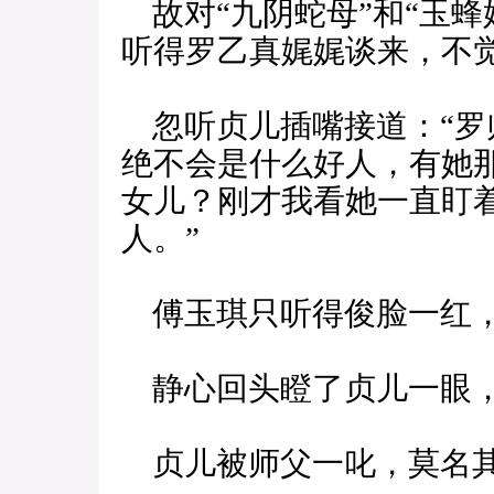
故对“九阴蛇母”和“玉蜂
听得罗乙真娓娓谈来，不
忽听贞儿插嘴接道：“罗师
绝不会是什么好人，有她
女儿？刚才我看她一直盯
人。”
傅玉琪只听得俊脸一红
静心回头瞪了贞儿一眼，
贞儿被师父一叱，莫名其