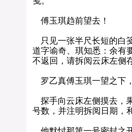
笺。
傅玉琪趋前望去！
只见一张半尺长短的白笺
道字谕奇、琪知悉：余有
不返回，请拆阅云床左侧
罗乙真傅玉琪一望之下，
探手向云床左侧摸去，果
号数，并注明拆阅日期，
他默忖那第一号密封之开