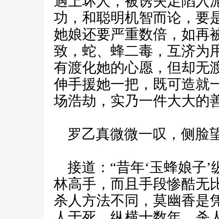
遇上坏人，被诱失足陷入
功，和聪明机智而论，要
她娘还要严重数倍，如再被
致，蛇、蜂二毒，互济为
有渡化她的心愿，但却无
伸手援她一把，既可造就
场浩劫，实乃一件大大的善
罗乙真微微一叹，侧脸望
接道：“昔年‘玉蜂娘子’
林高手，而且手段惨酷无比
杀人方法不同，莫幽香是
人于死，纵横十数年，杀