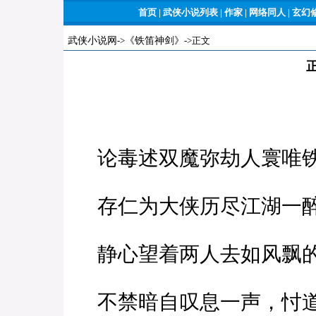
首页
|
武侠小说列表
|
作家
|
网络同人
|
玄幻
武侠小说网
->
《铁笛神剑》
->正文
论毒述双魔弥劫人寰唯
存仁为大侠历尽江湖一
静心望着两人去如风飘的
不禁暗自叹息一声，忖道