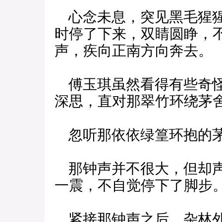
心念未息，突见黑毛猩猩
时停了下来，双睛圆睁，
声，疾向正南方向奔去。
傅玉琪虽然看得有些奇怪
深思，直对那翠竹环绕茅
忽听那依依绿篁环抱的茅
那钟声并不很大，但却声
一震，不自觉停下了脚步
紧接那钟声之后，杂林外