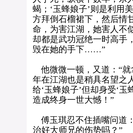
蝎；‘玉蜂娘子’则是利用
方拜倒石榴裙下，然后情
命，为害江湖，她害人不似
却都是武功冠绝一时高手
毁在她的手下……”
他微微一顿，又道：“就
年在江湖也是稍具名望之
给‘玉蜂娘子’但却身受‘
造成终身一世大憾！”
傅玉琪忍不住插嘴问道：
治好大师兄的伤势吗？”