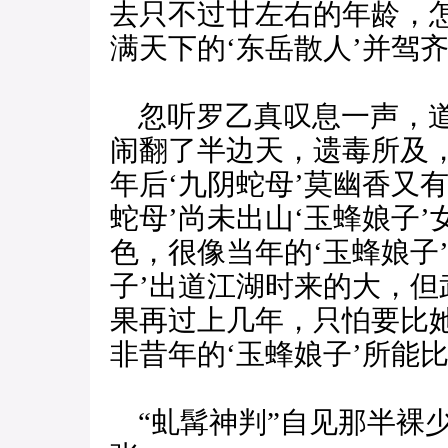
去只不过廿左右的年龄，
满天下的‘东岳散人’并驾齐
忽听罗乙真叹息一声，道
闹翻了半边天，遗毒所及
年后‘九阴蛇母’莫幽香又
蛇母’尚未出山‘玉蜂娘子
色，很像当年的‘玉蜂娘子
子’出道江湖时来的大，
果再过上几年，只怕要比
非昔年的‘玉蜂娘子’所能比
“虬髯神判”自见那半裸