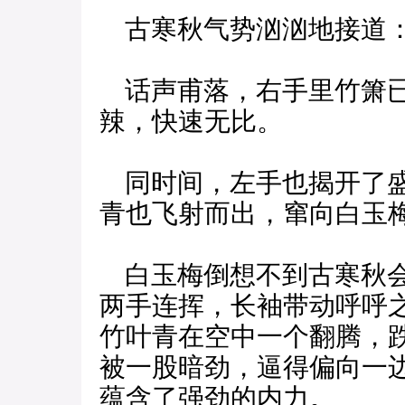
古寒秋气势汹汹地接道：
话声甫落，右手里竹箫已
辣，快速无比。
同时间，左手也揭开了盛
青也飞射而出，窜向白玉
白玉梅倒想不到古寒秋会
两手连挥，长袖带动呼呼
竹叶青在空中一个翻腾，
被一股暗劲，逼得偏向一
蕴含了强劲的内力。