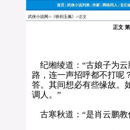
首页
|
武侠小说列表
|
作家
|
网络同人
|
玄幻
武侠小说网
->
《铁剑玉佩》
->正文
正文 
纪缃绫道：“古娘子为云
路，连一声招呼都不打呢
答。其间想必有些缘故。
调人。”
古寒秋道：“是肖云鹏教