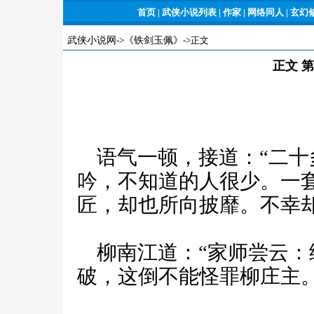
首页
|
武侠小说列表
|
作家
|
网络同人
|
玄幻
武侠小说网
->
《铁剑玉佩》
->正文
正文 
语气一顿，接道：“二十
吟，不知道的人很少。一套
匠，却也所向披靡。不幸却
柳南江道：“家师尝云：
破，这倒不能怪罪柳庄主。