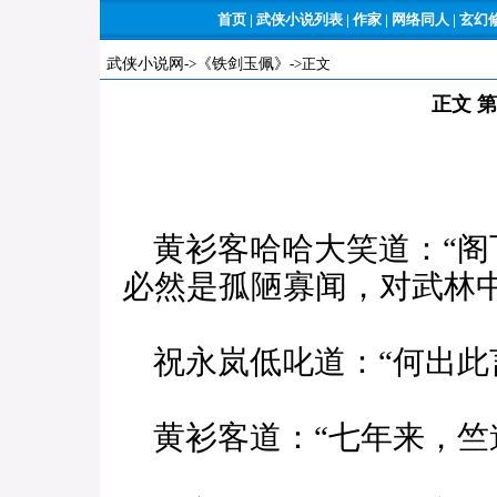
首页
|
武侠小说列表
|
作家
|
网络同人
|
玄幻
武侠小说网
->
《铁剑玉佩》
->正文
正文 
黄衫客哈哈大笑道：“阁
必然是孤陋寡闻，对武林中
祝永岚低叱道：“何出此
黄衫客道：“七年来，竺