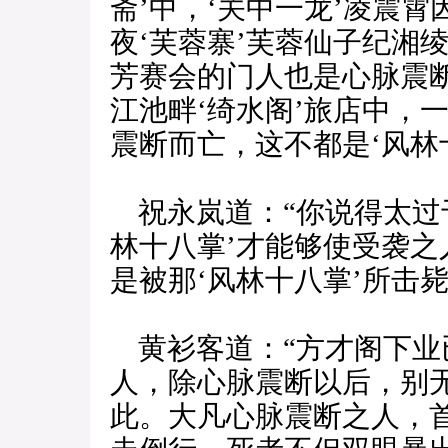
斋’中，‘关中一龙’凌震
夜‘芙蓉寨’芙蓉仙子纪湘
芳赛会的门人也是心脉震
江池畔‘绮水阁’旅店中，
震断而亡，这不都是‘风林
祝永岚道：“你说得太过
林十八掌’才能够使受袭
是被那‘风林十八掌’所击毙
黄衫客道：“方才阁下业已
人，除心脉震断以后，别
此。大凡心脉震断之人，