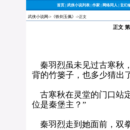
首页
|
武侠小说列表
|
作家
|
网络同人
|
玄幻
武侠小说网
->
《铁剑玉佩》
->正文
正文 
秦羽烈虽未见过古寒秋，
背的竹篓子，也多少猜出
古寒秋在灵堂的门口站定
位是秦堡主？”
秦羽烈走到她面前，双拳