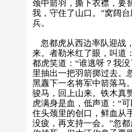
颈中箭羽，撕下衣襟，要
我，守住了山口。”窝阔
兵。
忽都虎从西边率队迎战，
来。者勒米红了眼，叫道：
都虎笑道：“谁逃呀？我没
里抽出一把羽箭掷过去。
黑纛下一名将军中箭落马
骏马，回上山来。铁木真赞
虎满身是血，低声道：“可
住头颈里的创口，鲜血从
没疲，再支持一会。”忽都