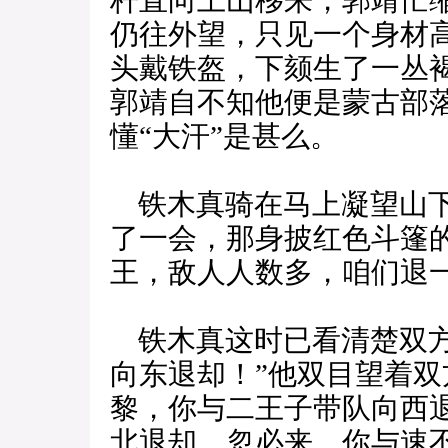
杆直向土山移来，郭靖忙
仍往外望，只见一个身材
头戴铁盔，下颏生了一丛
郭靖自不知他便是蒙古部
懂“大汗”是甚么。
铁木真骑在马上凝望山下
了一会，那身披红色斗篷
王，敌人人数多，咱们退一
铁木真这时已看清楚双方
向东退却！”他双目望着双
黎，你与二王子带队向西
北退却。忽必来，你与速