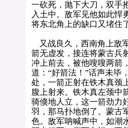
一砍死，抛下大刀，双手
入土中。敌军见他如此悍
将东北角上的缺口又堵住
又战良久，西南角上敌军
箭无虚发，接连将蒙古兵
冲上前去，被他嗖嗖两箭
道：“好箭法！”话声未毕
处，一箭正射在铁木真颈
腹上射来。铁木真左颈中
骑倏地人立，这一箭劲力
羽，那马扑地倒了。蒙古
色。敌军呐喊声中，如潮