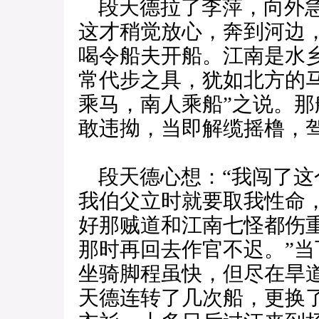
段天德拉了李萍，向外急
这才稍觉放心，奔到河边
喝令船夫开船。江南是水
常代步之具，犹如北方的
乘马，南人乘船”之说。
敢违拗，当即解缆摇橹，
段天德心想：“我闯了这
我伯父立时就要取我性命
好那贼道和江南七怪都伤
那时再回去作官不迟。”
坐骑脚程虽快，但尽在旱
天德连转了几次船，更换