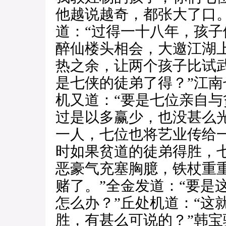
他越说越奇，都张大了口。
道：“过得一十八年，孩
醉仙楼头相会，大邀江湖
热之余，让两个孩子比试
是七侠的徒弟了得？”江
机又道：“要是七位亲自
过是以多赢少，也没甚么
一人，七位也将艺业传给
时如果贫道的徒弟得胜，
恶豪气充塞胸臆，铁杖重
赌了。”全金发道：“要是
怎么办？”丘处机道：“这
胜，有甚么可说的？”韩宝