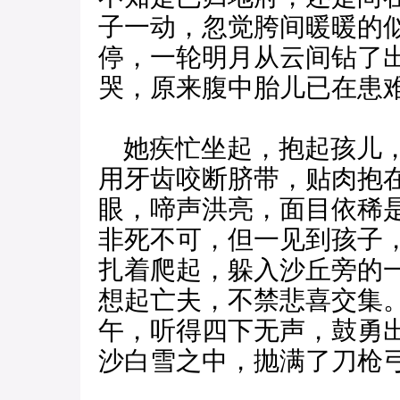
子一动，忽觉胯间暖暖的
停，一轮明月从云间钻了
哭，原来腹中胎儿已在患
她疾忙坐起，抱起孩儿，
用牙齿咬断脐带，贴肉抱
眼，啼声洪亮，面目依稀
非死不可，但一见到孩子
扎着爬起，躲入沙丘旁的
想起亡夫，不禁悲喜交集
午，听得四下无声，鼓勇
沙白雪之中，抛满了刀枪