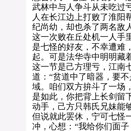
武林中与人争斗从未吃过
人在长江边上打败了淮阳
纪尚幼，却也杀了两名敌
这一次败在丘处机一人手
是七怪的好友，不幸遭难
起。可是法华寺中明明藏
这一节是己方理亏，江南
道：“贫道中了暗器，要
域。咱们双方拚斗了一场，
是如此，你把背上长剑留
动手，己方只韩氏兄妹能
但说就此罢休，宁可七怪
冲，心想：“我给你们面