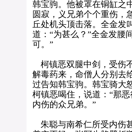
韩宝驹。他被罩在铜缸之
圆寂，义兄弟个个重伤，
丘处机头顶击落。全金发叫
道：“为甚么？”全金发腰
可。”
柯镇恶双腿中剑，受伤不
解毒药来，命僧人分别去
过告知韩宝驹。韩宝骑大
柯镇恶喝住，说道：“那
内伤的众兄弟。”
朱聪与南希仁所受内伤甚