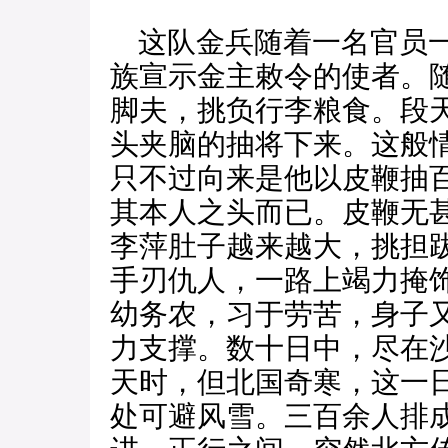
这队金兵随着一名官员一
族宣示金主敕令的使者。
脚夫，挑负行李粮食。段
头夹脑的抽将下来。这般
只不过向来是他以皮鞭抽
其本人之头而已。皮鞭无
李萍肚子越来越大，挑担
手刃仇人，一路上竭力掩
幼务农，习于劳苦，身子
力支撑。数十日中，尽在
天时，但北国奇寒，这一
处可避风雪。三百余人排