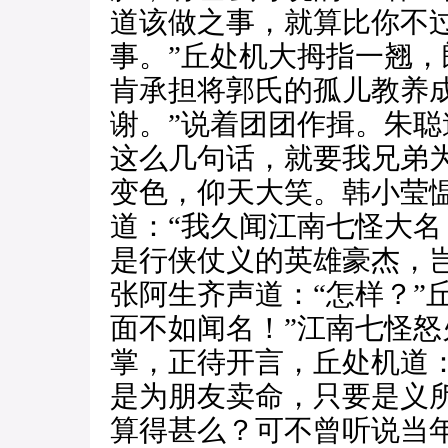
道该做之事，就算比你不
事。”丘处机大拇指一翘，
肯承担将郭氏的孤儿教养
谢。”说着团团作揖。朱聪
这么几句话，就要我兄弟
变色，仰天大笑。韩小莹愠
道：“我久闻江南七怪大
是行侠仗义的英雄豪杰，
张阿生齐声道：“怎样？”
面不如闻名！”江南七怪
掌，正待开言，丘处机道
是为朋友卖命，只要是义
算得甚么？可不曾听说当