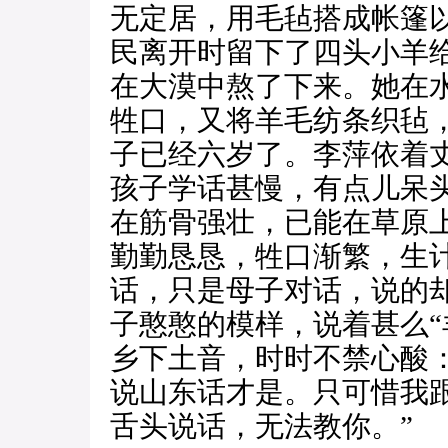
无定居，用毛毡搭成帐篷
民离开时留下了四头小羊
在大漠中熬了下来。她在
牲口，又将羊毛纺条织毡
子已经六岁了。李萍依着
孩子学话甚慢，有点儿呆
在筋骨强壮，已能在草原
勤勤恳恳，牲口渐繁，生
话，只是母子对话，说的
子憨憨的模样，说着甚么“
乡下土音，时时不禁心酸
说山东话才是。只可惜我
舌头说话，无法教你。”