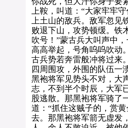
你战死，但大汗你身子要
上鞍，叫道：“大家牢牢守
上土山的敌兵。敌军忽见
败退下山，攻势顿缓。铁
吹号！”蒙古兵大叫声中
高高举起，号角呜呜吹动
古兵势若奔雷般冲将过来
四周围攻，外围的队伍一
黑袍将军见势头不对，大
志，不到半个时辰，大军
股逃散。那黑袍将军骑了
道：“抓住这贼子的，赏黄
去。那黑袍将军箭无虚发
人。余人不敢迫近，被他