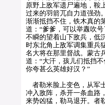
原野上敌军遗尸遍地，鞍
过来的羽箭兀自力道强劲
渐渐抵挡不住，铁木真的
道：“爹爹，可以举纛吹号
不瞬的望着山下敌兵，低沉
时东北角上敌军调集重兵
名大将在那里督战。蒙古
道：“大汗，孩儿们抵挡不
你夸甚么英雄好汉？”
者勒米脸上变色，从军士
冲入敌阵，杀开一条血路
来势凶猛，勒马退开。者