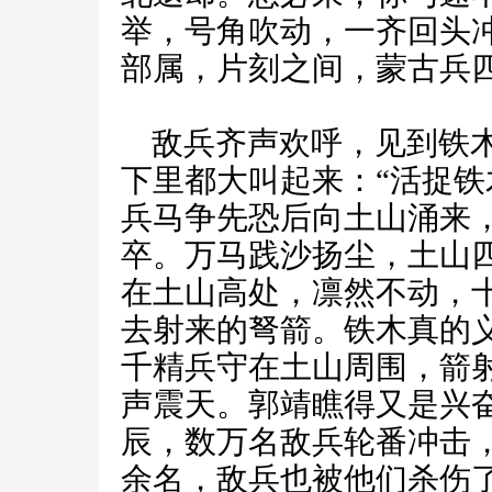
举，号角吹动，一齐回头
部属，片刻之间，蒙古兵
敌兵齐声欢呼，见到铁木
下里都大叫起来：“活捉铁
兵马争先恐后向土山涌来
卒。万马践沙扬尘，土山
在土山高处，凛然不动，
去射来的弩箭。铁木真的
千精兵守在土山周围，箭
声震天。郭靖瞧得又是兴
辰，数万名敌兵轮番冲击
余名，敌兵也被他们杀伤