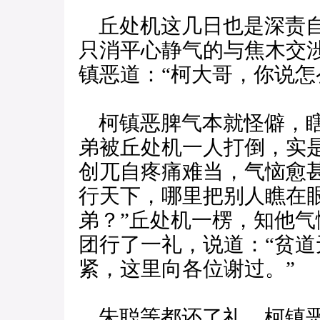
丘处机这几日也是深责自
只消平心静气的与焦木交
镇恶道：“柯大哥，你说怎
柯镇恶脾气本就怪僻，瞎
弟被丘处机一人打倒，实
创兀自疼痛难当，气恼愈
行天下，哪里把别人瞧在
弟？”丘处机一楞，知他
团行了一礼，说道：“贫
紧，这里向各位谢过。”
朱聪等都还了礼。柯镇恶