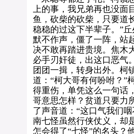
上的事，我兄弟再也没面
鱼，砍柴的砍柴，只要道
稳稳的过这下半辈子。”
默不作声，僵了一阵，站
决不敢再踏进贵境。焦木
必手刃奸徒，出这口恶气
团团一揖，转身出外。柯镇
道：“柯大哥有何吩咐？”
得重伤，单凭这么一句话，
哥意思怎样？贫道只要力
了声音道：“这口气我们咽
南七怪虽然行侠仗义，却
怎会得了“七怪”的名头？