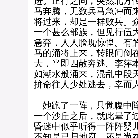
进。正行之间，突然北方
马奔腾，无数兵马急冲而
将过来，却是一群败兵。
一个甚么部族，但见行伍
急奔，人人脸现惊惶。有
马的涌将上来，转眼间倒
大，当即四散奔逃。李萍
如潮水般涌来，混乱中段
拚命往人少处逃去，幸而
她跑了一阵，只觉腹中阵
一个沙丘之后，就此晕了
昏迷中似乎听得一阵阵婴
不知是已归地府，还是尚