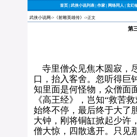
首页
|
武侠小说列表
|
作家
|
网络同人
|
玄幻
武侠小说网
->
《射雕英雄传》
->正文
第
寺里僧众见焦木圆寂，尽
口，抬入客舍。忽听得巨
知里面是何怪物，众僧面
《高王经》，岂知“救苦救
始终不停，最后终于大了
大钟，刚将铜缸掀起少许
僧大惊，四散逃开。只见