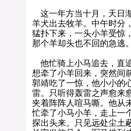
这一年方当十月，天日渐
羊犬出去牧羊。中午时分
猛扑下来，一头小羊受惊
那个羊却头也不回的急逃
他忙骑上小马追去，直追
想牵了小羊回来，突然间
郭靖吃了一惊，他小小的
雷。只听得轰雷之声愈来
夹着阵阵人喧马嘶。他从
忙牵了小马小羊，走上一
探出头来。只见远处尘土