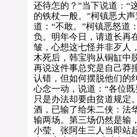
还待怎的？”当下说道：“
的铁杖一般。”柯镇恶大声
道：“不敢。”柯镇恶怒道
负。明年今日，请道长再
皱，心想这七怪并非歹人
木死后，韩宝驹从铜缸中
再说这件事总究是自己莽
认错，但如何摆脱他们的
心念一动，说道：“各位
只是办法却要由贫道规定
酒，已输了给朱二侠：法
输两场。第三场仍然是输
小莹、张阿生三人当即站