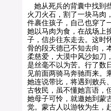
她从死兵的背囊中找到些
火刀火石，割了一块马肉
件裹住孩子，自己也穿了
她以马肉为食，在战场上
子，信步往东走去。这时
骨的段天德已不知去向，
柔慈爱，大漠中风沙如刀
是丝毫不以为苦。行了数
见前面两骑马奔驰而来。
她连说带比，将遇到败兵
古牧民，虽不懂她言语，
她母子可怜，就邀她到蒙
觉。蒙古人以游牧为生，