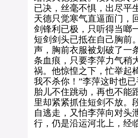
已决，丝毫不惧，出尽平
天德只觉寒气直逼面门，
剑锋利已极，只听得当啷
短剑剑头已抵在自己胸前
声，胸前衣服被划破了一
条血痕，只要李萍力气稍
祸。他惊惶之下，忙举起
我不杀你！”李萍这时也
胎儿不住跳动，再也不能
里却紧紧抓住短剑不放。
自逃走，又怕李萍向对头
行，仍是沿运河北上，经