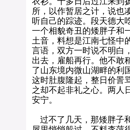
衣衫。十多日后过江来到
所，以作暂居之计，说也
听自己的踪迹。段天德大
一个相貌奇丑的矮胖子和
土音，料想是江南七怪中
言语，双方一时说不明白
出去，雇船再行。他不敢
了山东境内微山湖畔的利
这时肚腹隆起，整日价詈
之却不起非礼之心。两人
安宁。
过不了几天，那矮胖子和
屋里悄悄躲过，不料李萍