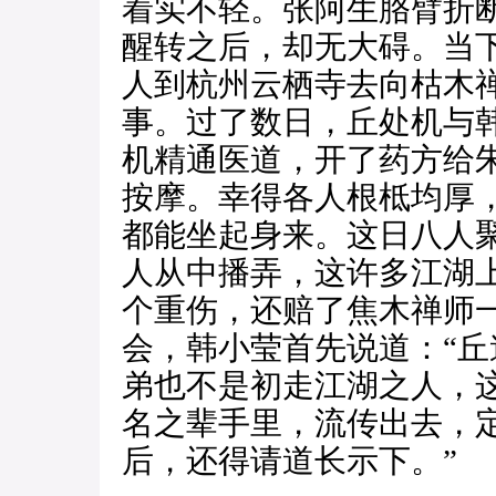
着实不轻。张阿生胳臂折
醒转之后，却无大碍。当
人到杭州云栖寺去向枯木
事。过了数日，丘处机与
机精通医道，开了药方给
按摩。幸得各人根柢均厚
都能坐起身来。这日八人
人从中播弄，这许多江湖
个重伤，还赔了焦木禅师
会，韩小莹首先说道：“
弟也不是初走江湖之人，
名之辈手里，流传出去，
后，还得请道长示下。”