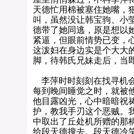
天德忙用棉被塞住她嘴，
叫，虽然没让韩宝驹、小
德带了她同逃，原是想以
紧逼，但眼前情势已变，
这泼妇在身边实是个大大
脚，待韩氏兄妹走后，当
李萍时时刻刻在找寻机会
每到晚间睡觉之时，就被
他目露凶光，心中暗暗祝
护，教我手刃这个恶贼。
中取出了丘处机所赠的那
给段天德搜去。段天德冷