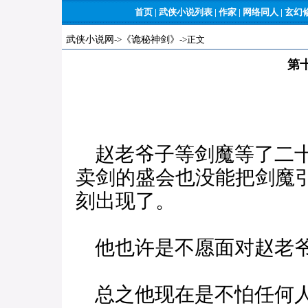
首页
|
武侠小说列表
|
作家
|
网络同人
|
玄幻
武侠小说网
->
《诡秘神剑》
->正文
第
赵老爷子等剑魔等了二十
卖剑的盛会也没能把剑魔
刻出现了。
他也许是不愿面对赵老爷
总之他现在是不怕任何