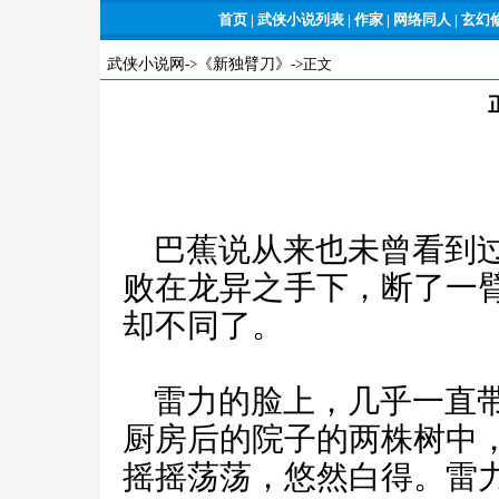
首页
|
武侠小说列表
|
作家
|
网络同人
|
玄幻
武侠小说网
->
《新独臂刀》
->正文
巴蕉说从来也未曾看到过
败在龙异之手下，断了一
却不同了。
雷力的脸上，几乎一直带
厨房后的院子的两株树中
摇摇荡荡，悠然白得。雷