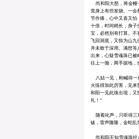
尚和阳大怒，将金幢一
觉身上有些发烧。一会
节作痛，心中又喜又怕
十倍，时间稍长，身子
宝，必然别有打算。不
飞回洞底，又惊为山九
并未敢于深用。满想等
出来，心疑雪魂珠已被
往上一抛，两手据地，
八姑一见，刚喊得一声
火练得加此厉害，见来
和阳一见此珠出现，又
礼！”
随着叱声，只听得三声
钹，雷声隆隆，金蛇乱
尚和阳不知雪魂珠经八