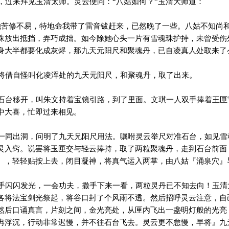
过来拜见玉清太师。灵云便问：“八姑如何？”玉清大师道：
苦修不易，特地命我带了雷音钹赶来，已然晚了一些。八姑不知尚
珠放出抵挡，弄巧成拙。如今除她心头一片有雪魂珠护持，未曾受伤
身大半都要化成灰烬，那九天元阳尺和聚魂丹，已自凌真人处取来了
借自怪叫化凌浑处的九天元阳尺，和聚魂丹，取了出来。
台移开，叫朱文持着宝镜引路，到了里面。文琪一人双手捧着王匣
中大喜，忙即过来相见。
同出洞，问明了九天兄阳尺用法。嘱咐灵云举尺对准石台，如见雪
灵入窍。说罢将玉匣交与轻云捧持，取了两粒聚魂丹，走到石台前面
』，轻轻贴按上去，闭目凝神，将真气运入两掌，由八姑『涌泉穴』
闪闪发光，一会功夫，撒手下来一看，两粒灵丹已不知去向！玉清
各将法宝剑光祭起，将谷口封了个风雨不透。然后招呼灵云注意，自
然后口诵真言，片刻之间，金光亮处，从匣内飞出一盏明灯般的光亮
冉浮沉，行动非常迟慢，并不往石台飞去。灵云更不怠慢，早将』九