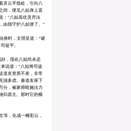
着灵云手指处，引向八
之间，便见八姑身上直
道：“八姑虽仗灵丹法
，由我守护八姑便了。”
动身时，文琪笑道：“诸
了司徒平。
藏好，现在八姑尚未还
来说道：“八姑将司徒
徒道友资质不差，非常
无须多虑。秦道友座下
万分，被家师暗施法力
物归原主。那时它的横
文等，化成一幢彩云，