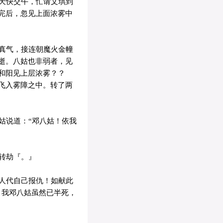
天快交午，忙请文琪到
完后，忽见上面浓雾中
真气，接连朝魔火金幢
逝。八姑也非弱者，见
和阳见上层浓雾？？
飞入雾障之中。转了两
姑说道：“邓八姑！依我
转劫『。』
人代自己报仇！如献此
，我邓八姑虽然已半死，