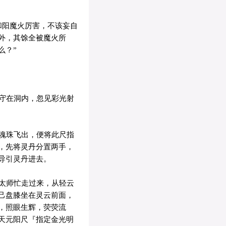
和阳魔火厉害，不该妄自
外，其馀全被魔火所
么？”
守在洞内，忽见彩光射
魂珠飞出，便将此尺指
，先将灵丹分置两手，
导引灵丹进去。
太师忙走过来，从轻云
己盘膝坐在灵云前面，
，照眼生辉，荧荧流
天元阳尺『指定金光明