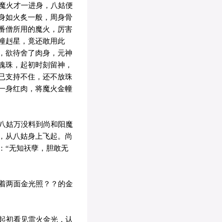
魔火才一进身，八姑便
身如火炙一般，周身骨
番僧所用的魔火，厉害
幢赳星，竟还敢用此
，欲待舍了肉身，元神
魂珠，起初时刻留神，
已支持不住，还不放珠
一身红肉，将魔火金幢
八姑万没料到尚和阳魔
，从八姑身上飞起。尚
：“无知祆孽，胆敢无
着两面金光照？？的金
起初看见雷火金光，认