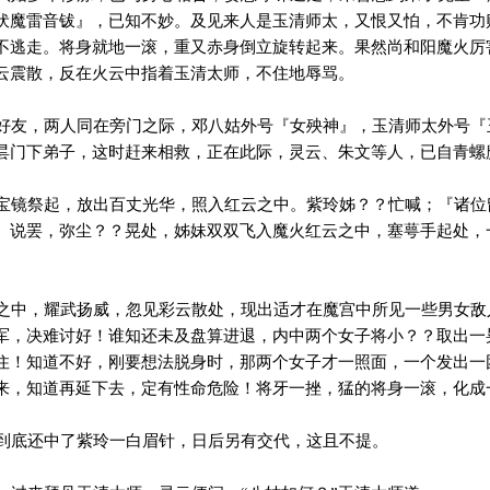
伏魔雷音钹』，已知不妙。及见来人是玉清师太，又恨又怕，不肯功
不逃走。将身就地一滚，重又赤身倒立旋转起来。果然尚和阳魔火厉
云震散，反在火云中指着玉清太师，不住地辱骂。
友，两人同在旁门之际，邓八姑外号『女殃神』，玉清师太外号『
昙门下弟子，这时赶来相救，正在此际，灵云、朱文等人，已自青螺
镜祭起，放出百丈光华，照入红云之中。紫玲姊？？忙喊；『诸位
』说罢，弥尘？？晃处，姊妹双双飞入魔火红云之中，塞萼手起处，
中，耀武扬威，忽见彩云散处，现出适才在魔宫中所见一些男女敌
军，决难讨好！谁知还未及盘算进退，内中两个女子将小？？取出一
住！知道不好，刚要想法脱身时，那两个女子才一照面，一个发出一
来，知道再延下去，定有性命危险！将牙一挫，猛的将身一滚，化成
底还中了紫玲一白眉针，日后另有交代，这且不提。