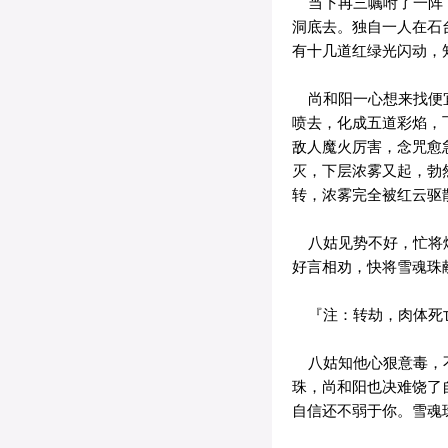
当下再三嘱咐了一阵，
洞底去。独自一人在石
有十几道红绿光闪动，
尚和阳一心想来找便宜
喷去，化成五道彩焰，
敌人魔火厉害，念咒愈
灭，下层浓雾又起，勃
转，浓雾完全被红云驱
八姑见势不好，忙将烟
好言相劝，快将雪魂珠
『注：转劫，肉体死亡
八姑知他心狠意毒，不
珠，尚和阳也决难饶了
自信还不弱于你。雪魂