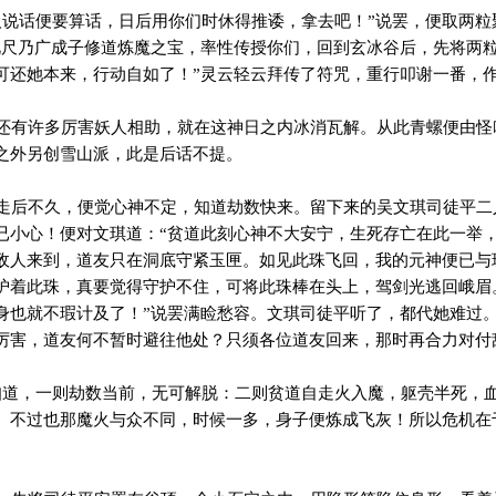
说话便要算话，日后用你们时休得推诿，拿去吧！”说罢，便取两粒
此尺乃广成子修道炼魔之宝，率性传授你们，回到玄冰谷后，先将两
可还她本来，行动自如了！”灵云轻云拜传了符咒，重行叩谢一番，
有许多厉害妖人相助，就在这神日之内冰消瓦解。从此青螺便由怪
之外另创雪山派，此是后话不提。
后不久，便觉心神不定，知道劫数快来。留下来的吴文琪司徒平二
已小心！便对文琪道：“贫道此刻心神不大安宁，生死存亡在此一举
敌人来到，道友只在洞底守紧玉匣。如见此珠飞回，我的元神便已与
护着此珠，真要觉得守护不住，可将此珠棒在头上，驾剑光逃回峨眉
身也就不瑕计及了！”说罢满睑愁容。文琪司徒平听了，都代她难过。
厉害，道友何不暂时避往他处？只须各位道友回来，那时再合力对付
道，一则劫数当前，无可解脱：二则贫道自走火入魔，躯壳半死，
。不过也那魔火与众不同，时候一多，身子便炼成飞灰！所以危机在