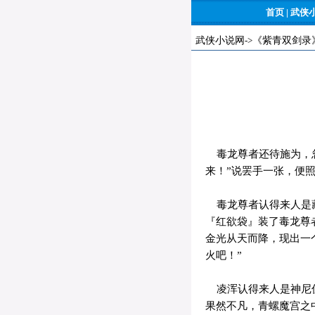
首页
|
武侠
武侠小说网
->
《紫青双剑录
毒龙尊者还待施为，忽
来！”说罢手一张，便
毒龙尊者认得来人是藏
『红欲袋』装了毒龙尊
金光从天而降，现出一
火吧！”
凌浑认得来人是神尼优
果然不凡，青螺魔宫之