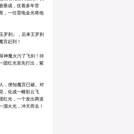
败垂成，仗着多年苦
害，一任雷电金光将他
玉罗刹』，后来王罗刹
魔宫赶到！
留神魔火污了飞剑！待
一团红光首先打出，紫
人，便知魔宫已破。对
晃，化成一幢彩云飞
团红光，一个发出两道
一溜火光，冲天而去！