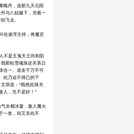
聚魄丹，连那九天元阳
粒丹与八姑服下，另着一
作别飞去。
叫化凌浑主持，将魔宫
人不是五鬼天王尚和阳
，我那粒雪魂珠还关系日
珠合一。道友千万不可
。此乃迫不得已的下
文琪道：“既然此珠关
敌人，岂不是好！”
血气全都冰凝，敌人魔火
于一发，却又非此不