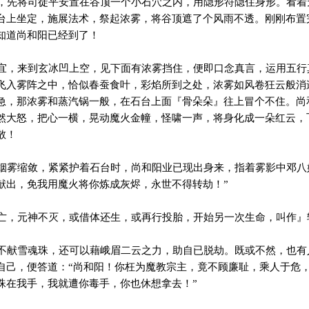
先将司徒平安置在谷顶一个小石穴之内，用隐形符隐住身形。看着
台上坐定，施展法术，祭起浓雾，将谷顶遮了个风雨不透。刚刚布置
知道尚和阳已经到了！
，来到玄冰凹上空，见下面有浓雾挡住，便即口念真言，运用五行
飞入雾阵之中，恰似春蚕食叶，彩焰所到之处，浓雾如风卷狂云般消
急，那浓雾和蒸汽锅一般，在石台上面『骨朵朵』往上冒个不住。尚
然大怒，把心一横，晃动魔火金幢，怪啸一声，将身化成一朵红云，
散！
雾缩敛，紧紧护着石台时，尚和阳业已现出身来，指着雾影中邓八
献出，免我用魔火将你炼成灰烬，永世不得转劫！”
，元神不灭，或借体还生，或再行投胎，开始另一次生命，叫作』
献雪魂珠，还可以藉峨眉二云之力，助自已脱劫。既或不然，也有
自己，便答道：“尚和阳！你枉为魔教宗主，竟不顾廉耻，乘人于危
珠在我手，我就遭你毒手，你也休想拿去！”