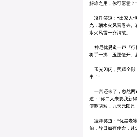
解难之用，你可愿意？
凌浑笑道：“出家人也
光，朝水火风雷卷去。
水火风雷一齐消散。
神尼优昙道一声『行再
将手一拂，玉匣便开。
玉光闪闪，照耀全殿，
事！”
一言还未了，忽然两道
道：“你二人来要我新
便赐两粒，九天元阳尺
凌浑笑道：“优昙老婆
伯，异日如有使命，赴