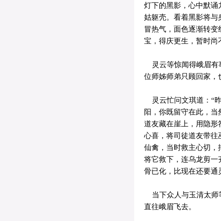
灯下的黑影，心中默诵
姑躯壳。看着黑影将与
冒热气，面色逐渐转变
宝，得庆更生，暂时尚
灵云等惊闻得峨眉有事
位师姊师弟只顾回家，
灵云忙问文琪道：“昨
阳，你既留守在此，当
道友藏在崖上，用隐形
心喜，将司徒道友带往
仙禽，当时救主心切，
将它救下，连乌龙剪一
骨已化，比现在还要通
当下众人与玉清太师等
直往峨眉飞去。