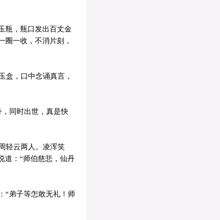
玉瓶，瓶口发出百丈金
一圈一收，不消片刻，
玉盒，口中念诵真言，
丹，同时出世，真是快
周轻云两人。凌浑笑
说道：“师伯慈悲，仙丹
：“弟子等怎敢无礼！师