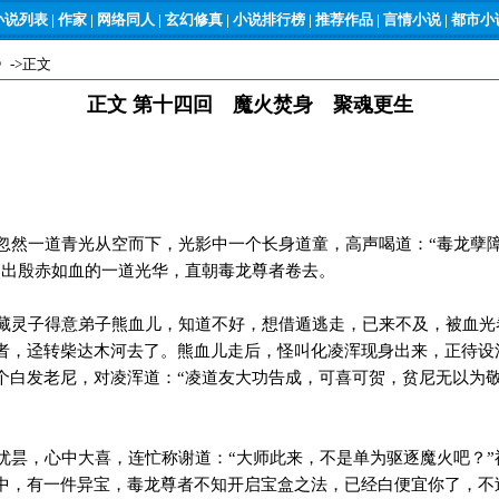
小说列表
|
作家
|
网络同人
|
玄幻修真
|
小说排行榜
|
推荐作品
|
言情小说
|
都市小说
》
->正文
正文 第十四回 魔火焚身 聚魂更生
然一道青光从空而下，光影中一个长身道童，高声喝道：“毒龙孽
照出殷赤如血的一道光华，直朝毒龙尊者卷去。
灵子得意弟子熊血儿，知道不好，想借遁逃走，已来不及，被血光
者，迳转柴达木河去了。熊血儿走后，怪叫化凌浑现身出来，正待设
个白发老尼，对凌浑道：“凌道友大功告成，可喜可贺，贫尼无以为
昙，心中大喜，连忙称谢道：“大师此来，不是单为驱逐魔火吧？”
中，有一件异宝，毒龙尊者不知开启宝盒之法，已经白便宜你了，不