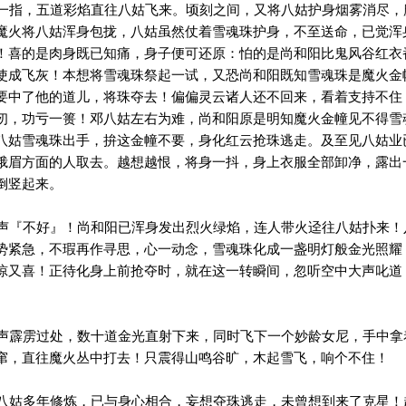
指，五道彩焰直往八姑飞来。顷刻之间，又将八姑护身烟雾消尽，
魔火将八姑浑身包拢，八姑虽然仗着雪魂珠护身，不至送命，已觉浑
！喜的是肉身既已知痛，身子便可还原：怕的是尚和阳比鬼风谷红衣
使成飞灰！本想将雪魂珠祭起一试，又恐尚和阳既知雪魂珠是魔火金
要中了他的道儿，将珠夺去！偏偏灵云诸人还不回来，看着支持不住
仞，功亏一篑！邓八姑左右为难，尚和阳原是明知魔火金幢见不得雪
八姑雪魂珠出手，拚这金幢不要，身化红云抢珠逃走。及至见八姑业
峨眉方面的人取去。越想越恨，将身一抖，身上衣服全部卸净，露出
倒竖起来。
『不好』！尚和阳已浑身发出烈火绿焰，连人带火迳往八姑扑来！
势紧急，不瑕再作寻思，心一动念，雪魂珠化成一盏明灯般金光照耀
惊又喜！正待化身上前抢夺时，就在这一转瞬间，忽听空中大声叱道
霹雳过处，数十道金光直射下来，同时飞下一个妙龄女尼，手中拿
窜，直往魔火丛中打去！只震得山鸣谷旷，木起雪飞，响个不住！
姑多年修炼，已与身心相合，妄想夺珠逃走，未曾想到来了克星！