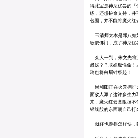
得此宝是神尼优昙的『
练，还想拚命支持，并
包围，并不能将魔火红
玉清师太本是邓八姑好
皈依佛门，成了神尼优
众人一到，朱文先将宝
愚姊？？取妖魔性命！
玲也将白眉针祭起！
尚和阳正在火云拥护之
面敌人添了这许多生力
来，魔火红云竟阻挡不
银线般的东西朝自己打
就任也跑得怎样快，到