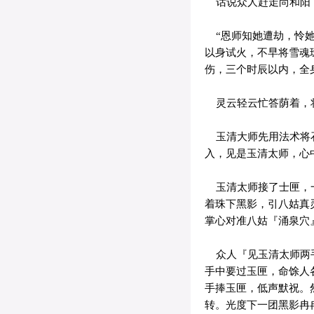
话说众人赶走尚和阳，
“恩师知她遭劫，怜她
以身试火，不早将雪魂
伤，三个时辰以内，全
灵云轻云忙答荫着，将
玉清大师先用法术将石
入，见是玉清太师，心
玉清太师接了士匣，一
着珠下黑影，引八姑真
掌心对准八姑『涌泉穴
众人『见玉清太师两手
手中要过玉匣，命馀人
手捧玉匣，低声默祝。
转。光度下一团黑影冉