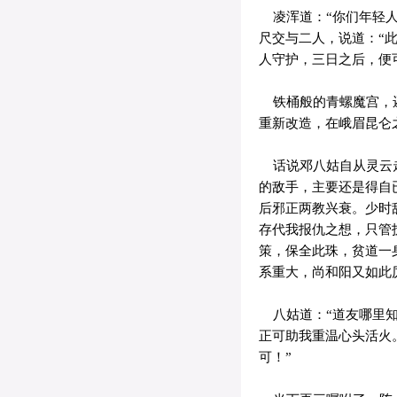
凌浑道：“你们年轻人
尺交与二人，说道：“
人守护，三日之后，便
铁桶般的青螺魔宫，还
重新改造，在峨眉昆仑
话说邓八姑自从灵云走
的敌手，主要还是得自
后邪正两教兴衰。少时
存代我报仇之想，只管
策，保全此珠，贫道一
系重大，尚和阳又如此
八姑道：“道友哪里知
正可助我重温心头活火
可！”