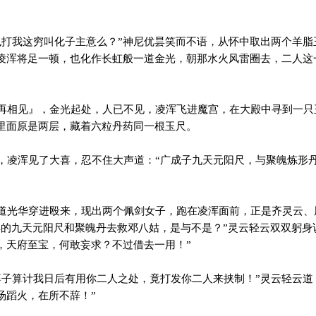
”
打我这穷叫化子主意么？”神尼优昙笑而不语，从怀中取出两个羊脂
凌浑将足一顿，也化作长虹般一道金光，朝那水火风雷圈去，二人这
相见』，金光起处，人已不见，凌浑飞进魔宫，在大殿中寻到一只
里面原是两层，藏着六粒丹药同一根玉尺。
凌浑见了大喜，忍不住大声道：“广成子九天元阳尺，与聚魄炼形
光华穿进殴来，现出两个佩剑女子，跑在凌浑面前，正是齐灵云、
得的九天元阳尺和聚魄丹去救邓八姑，是与不是？”灵云轻云双双躬身
，天府至宝，何敢妄求？不过借去一用！”
子算计我日后有用你二人之处，竟打发你二人来挟制！”灵云轻云道
汤蹈火，在所不辞！”