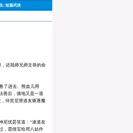
 |
短篇武侠
障，还我师兄师文恭的命
卷了进去。熊血儿用
法善后，倏地又是一道
敬，待贫尼替道友驱逐魔
神尼优昙笑道：“凌道友
过，需借宝给邓八姑作