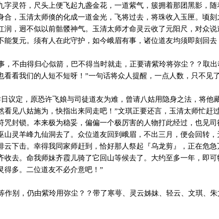
九字灵符，尺头上便飞起九盏金花，一道紫气，簇拥着那团黑影，随
身合，玉清太师倏的化成一道金光，飞将过去，将珠收入玉匣。顷刻
红润，迥不似以前骷髅神气。玉清太师才命灵云收了元阳尺，对众说
不能复元。须有人在此守护，如今峨眉有事，诸位道友均须即刻回去
，不由得归心似箭，巴不得当时就走，正要请紫玲将弥尘？？取出
也看看我们的人短不短呀！”一句话将众人提醒，一点人数，只不见
日议定，原恐许飞娘与司徒道友为难，曾请八姑用隐身之法，将他
然看见八姑施为，快指出来同走吧！”文琪正要还言，玉清太师忙赶过
符咒封锁。本来极为稳妥，偏偏一个极厉害的人物打此经过，也见司
巫山灵羊峰九仙洞去了。众位道友回到峨眉，不出三月，便会回转，
排云下击。幸得我同家师赶到，恰好那人祭起『乌龙剪』，正在危急
齐收去。命我师妹齐霞儿骑了它回山等候去了。大约至多一年，即可
灵得多。二位道友不必介意吧！”
作别，仍由紫玲用弥尘？？带了寒萼、灵云姊妹、轻云、文琪、朱