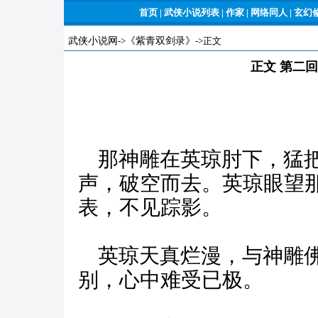
首页
|
武侠小说列表
|
作家
|
网络同人
|
玄幻
武侠小说网
->
《紫青双剑录》
->正文
正文 第二
那神雕在英琼肘下，猛把
声，破空而去。英琼眼望
表，不见踪影。
英琼天真烂漫，与神雕佛
别，心中难受已极。