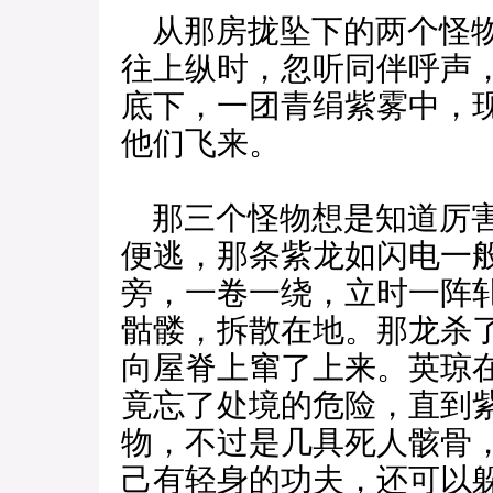
从那房拢坠下的两个怪物
往上纵时，忽听同伴呼声
底下，一团青绢紫雾中，
他们飞来。
那三个怪物想是知道厉害
便逃，那条紫龙如闪电一
旁，一卷一绕，立时一阵
骷髅，拆散在地。那龙杀
向屋脊上窜了上来。英琼
竟忘了处境的危险，直到
物，不过是几具死人骸骨
己有轻身的功夫，还可以