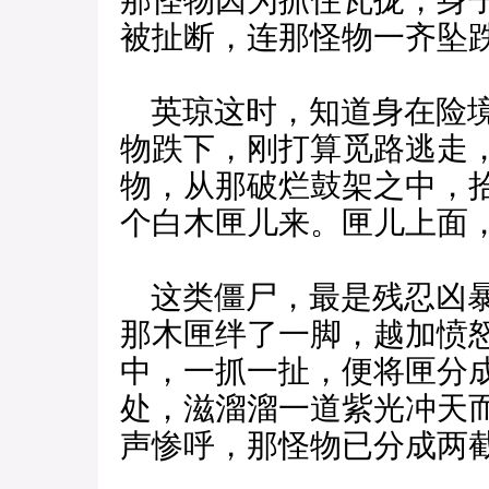
那怪物因为抓住瓦拢，身
被扯断，连那怪物一齐坠
英琼这时，知道身在险境
物跌下，刚打算觅路逃走
物，从那破烂鼓架之中，
个白木匣儿来。匣儿上面
这类僵尸，最是残忍凶暴
那木匣绊了一脚，越加愤
中，一抓一扯，便将匣分
处，滋溜溜一道紫光冲天
声惨呼，那怪物已分成两