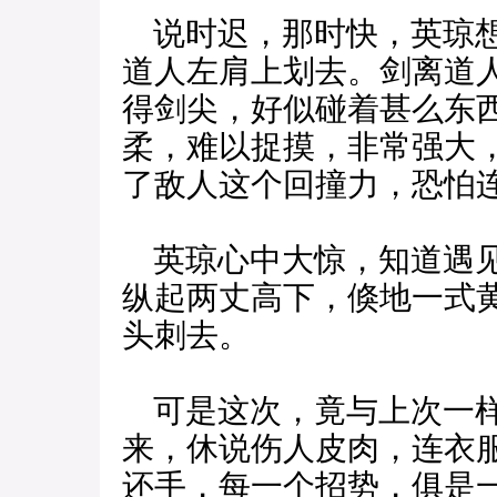
说时迟，那时快，英琼想
道人左肩上划去。剑离道
得剑尖，好似碰着甚么东
柔，难以捉摸，非常强大
了敌人这个回撞力，恐怕
英琼心中大惊，知道遇见
纵起两丈高下，倏地一式
头刺去。
可是这次，竟与上次一样
来，休说伤人皮肉，连衣
还手，每一个招势，俱是