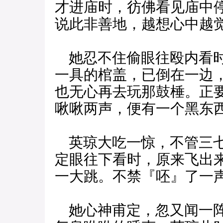
才进庙时，彷佛看见庙中
说此非善地，越想心中越
她忍不住偷眼往殴内看时
一具的棺盖，已倒在一边
也无心再去玩那鼓棰。正
啾啾两声，便有一个黑东
英琼大吃一惊，不管三七
定眼往下看时，原来飞出
一大跳。不禁『呸』了一
她心神甫定，忽又闻一阵