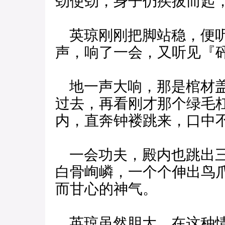
劲使劲，身子仍疾拔而起
英琼刚刚把脚站稳，便听
声，响了一会，又听见『
地一声大响，那是棺材盖
过去，再看刚才那个绿毛
内，直奔钟褛跳来，口中
一会功夫，殿内也跳出三
白骨峋嶙，一个个伸出鸟
而甘心的神气。
英琼虽然胆大，在这种情