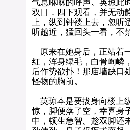
气息咻咻的呼声。英琼此
双目，四下观看，并无动
上，纵到钟褛上去，忽听
听越近，猛回头一看，不
原来在她身后，正站着一
红，浑身绿毛，白骨峋嶙
后作势欲扑！那庙墙缺口
怪物的胸前。
英琼本是要拔身向楼上纵
惊，脚便落了空，幸喜身
中，顿生急智。趁双脚还