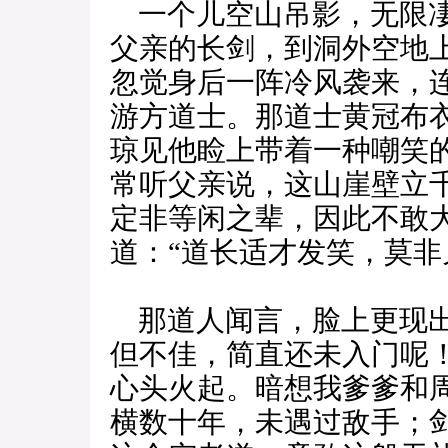
一个儿空山吊影，无限凄
父亲的长剑，到洞外空地
忽觉身后一阵冷风袭来，
游方道士。那道士黄冠布
琼见他睑上带着一种嘲笑
常听父亲说，这山崖壁立
定非等闲之辈，因此不敢
道：“道长适才发笑，莫非
那道人闻言，脸上更现出
但不佳，简直还未入门呢
心头火起。暗想我爹爹和
横数十年，未遇过敌手；