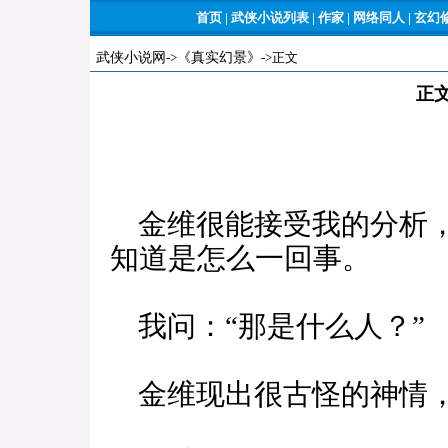
首页
|
武侠小说列表
|
作家
|
网络同人
|
玄幻
武侠小说网
->
《真实幻景》
->正文
正
金维很能接受我的分析，
知道是怎么一回事。
我问：“那是什么人？”
金维现出很古怪的神情，