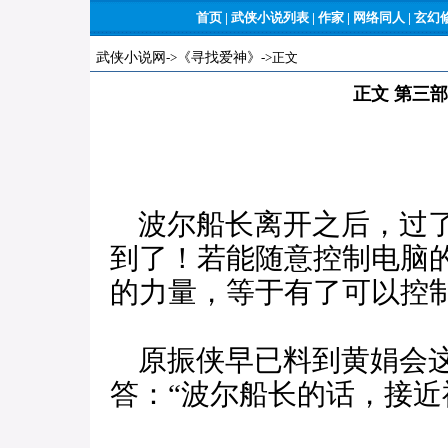
首页
|
武侠小说列表
|
作家
|
网络同人
|
玄幻
武侠小说网
->
《寻找爱神》
->正文
正文 第三
波尔船长离开之后，过了
到了！若能随意控制电脑
的力量，等于有了可以控
原振侠早已料到黄娟会这
答：“波尔船长的话，接近